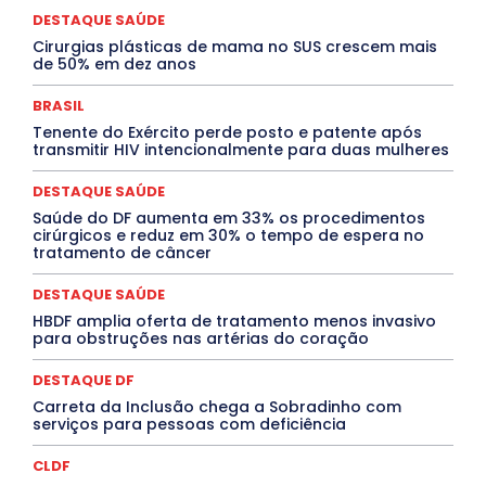
EVENTOS
EXPOSIÇÃO
Featured
Febre Amarela
DESTAQUE SAÚDE
Febre Oropouche
FILMES
Goiás
Cirurgias plásticas de mama no SUS crescem mais
INTELIGÊNCIA ARTIFICIAL
INTERNACIONAL
de 50% em dez anos
Jogos Online
JUDICIÁRIO
LITERATURA
Maranhão
Marburg
Mato Grosso
Mato Grosso do Sul
BRASIL
MEIO AMBIENTE
Minas Gerais
MOBILIDADE
MPOX
Tenente do Exército perde posto e patente após
MÚSICA
O Plantonista
Opinião
Oropouche
Pará
transmitir HIV intencionalmente para duas mulheres
Paraíba
Paraná
Pernambuco
Piauí
POLÍTICA
PROCESSO SELETIVO
PUBLIEDITORIAL
DESTAQUE SAÚDE
QUALIFICAÇÃO PROFISSIONAL
RESIDÊNCIA
Rio de Janeiro
Rio Grande do Sul
Roraima
Saúde do DF aumenta em 33% os procedimentos
Santa Catarina
São Paulo
SARAMPO
SAÚDE
cirúrgicos e reduz em 30% o tempo de espera no
tratamento de câncer
Saúde Agora
SEGURANÇA
Soltando o Verbo
TÁ FROID?
TEATRO
TECNOLOGIA
TIC TAC
Tocantins
Utilidade Pública
ZikaVirus
DESTAQUE SAÚDE
HBDF amplia oferta de tratamento menos invasivo
Mais
para obstruções nas artérias do coração
DESTAQUE DF
Carreta da Inclusão chega a Sobradinho com
serviços para pessoas com deficiência
CLDF