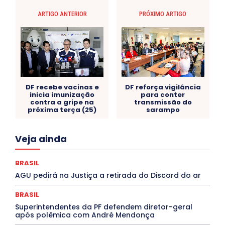
ARTIGO ANTERIOR
PRÓXIMO ARTIGO
DF recebe vacinas e
DF reforça vigilância
inicia imunização
para conter
contra a gripe na
transmissão do
próxima terça (25)
sarampo
Acre
Alagoas
Amazonas
Bahia
BRASIL
Veja ainda
Ceará
Chikungunya
CLDF
COLUNAS
COMPORTAMENTO
CONCURSOS PÚBLICOS
Congressuanas & Esplanadumas
CONTRATO TEMPORÁRIO
BRASIL
Covid-19
Crônica Política
Crônicas
CULTURA
AGU pedirá na Justiça a retirada do Discord do ar
Cultura e Tal
DANÇA
Dengue
Denuncia
DESTAQUE BRASIL
DESTAQUE DF
DESTAQUE SAÚDE
BRASIL
DESTAQUES
Destaques Enfermagem Unida
Superintendentes da PF defendem diretor-geral
DESTAQUES OUTROS
DISTRITO FEDERAL
EDUCAÇÃO
após polêmica com André Mendonça
ELEIÇÕES
EMPREGO E OPORTUNIDADES
ENTORNO
Especial
Espírito Santo
ESPORTE
ESTÁGIO