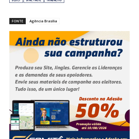
SEDET
SINE FÁCIL
TRABALHO
FONTE
Agência Brasília