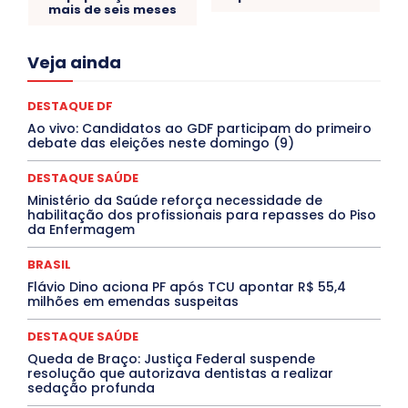
mais de seis meses
Acre
Alagoas
Amazonas
Bahia
BRASIL
Veja ainda
Ceará
Chikungunya
CLDF
COLUNAS
COMPORTAMENTO
CONCURSOS PÚBLICOS
Congressuanas & Esplanadumas
CONTRATO TEMPORÁRIO
DESTAQUE DF
Covid-19
Crônica Política
Crônicas
CULTURA
Ao vivo: Candidatos ao GDF participam do primeiro
Cultura e Tal
DANÇA
Dengue
Denuncia
debate das eleições neste domingo (9)
DESTAQUE BRASIL
DESTAQUE DF
DESTAQUE SAÚDE
DESTAQUES
Destaques Enfermagem Unida
DESTAQUE SAÚDE
DESTAQUES OUTROS
DISTRITO FEDERAL
EDUCAÇÃO
Ministério da Saúde reforça necessidade de
ELEIÇÕES
EMPREGO E OPORTUNIDADES
ENTORNO
habilitação dos profissionais para repasses do Piso
Especial
Espírito Santo
ESPORTE
ESTÁGIO
da Enfermagem
EVENTOS
EXPOSIÇÃO
Featured
Febre Amarela
Febre Oropouche
FILMES
Goiás
BRASIL
INTELIGÊNCIA ARTIFICIAL
INTERNACIONAL
Jogos Online
JUDICIÁRIO
LITERATURA
Maranhão
Flávio Dino aciona PF após TCU apontar R$ 55,4
Marburg
Mato Grosso
Mato Grosso do Sul
milhões em emendas suspeitas
MEIO AMBIENTE
Minas Gerais
MOBILIDADE
MPOX
MÚSICA
O Plantonista
Opinião
Oropouche
Pará
DESTAQUE SAÚDE
Paraíba
Paraná
Pernambuco
Piauí
POLÍTICA
Queda de Braço: Justiça Federal suspende
PROCESSO SELETIVO
PUBLIEDITORIAL
resolução que autorizava dentistas a realizar
QUALIFICAÇÃO PROFISSIONAL
RESIDÊNCIA
sedação profunda
Rio de Janeiro
Rio Grande do Sul
Roraima