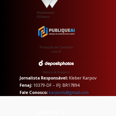
Mantenedor
PDNews
Produção de Conteúdo
com IA
Banco de Imagens
Jornalista Responsável:
Kleber Karpov
Fenaj:
10379-DF – IFJ: BR17894
Fale Conosco:
karpovls@gmail.com
Expediente
| ©