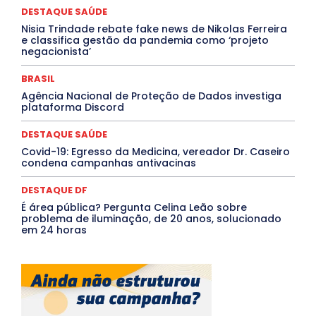
Santa Catarina
São Paulo
SARAMPO
SAÚDE
DESTAQUE SAÚDE
Saúde Agora
SEGURANÇA
Soltando o Verbo
Nisia Trindade rebate fake news de Nikolas Ferreira
TÁ FROID?
TEATRO
TECNOLOGIA
TIC TAC
e classifica gestão da pandemia como ‘projeto
Tocantins
Utilidade Pública
ZikaVirus
negacionista’
Mais
BRASIL
Agência Nacional de Proteção de Dados investiga
plataforma Discord
DESTAQUE SAÚDE
Covid-19: Egresso da Medicina, vereador Dr. Caseiro
condena campanhas antivacinas
DESTAQUE DF
É área pública? Pergunta Celina Leão sobre
problema de iluminação, de 20 anos, solucionado
em 24 horas