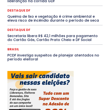
lideranção na corrida GDF
TÁ FROID?
TEATRO
TECNOLOGIA
TIC TAC
Tocantins
Utilidade Pública
ZikaVirus
DESTAQUE DF
Mais
Queima de lixo e vegetação é crime ambiental e
eleva risco de incêndio durante o período de seca
DESTAQUE DF
Secretaria libera R$ 42,1 milhões para pagamento
do Cartão Gás, Cartão Prato Cheio e DF Social
BRASIL
PCDF investiga suspeitos de planejar atentados no
período eleitoral