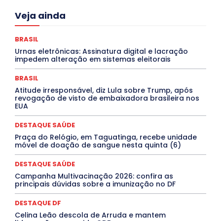
Acre
Alagoas
Amazonas
Bahia
BRASIL
Veja ainda
Ceará
Chikungunya
CLDF
COLUNAS
COMPORTAMENTO
CONCURSOS PÚBLICOS
Congressuanas & Esplanadumas
CONTRATO TEMPORÁRIO
BRASIL
Covid-19
Crônica Política
Crônicas
CULTURA
Urnas eletrônicas: Assinatura digital e lacração
Cultura e Tal
DANÇA
Dengue
Denuncia
impedem alteração em sistemas eleitorais
DESTAQUE BRASIL
DESTAQUE DF
DESTAQUE SAÚDE
DESTAQUES
Destaques Enfermagem Unida
BRASIL
DESTAQUES OUTROS
DISTRITO FEDERAL
EDUCAÇÃO
Atitude irresponsável, diz Lula sobre Trump, após
ELEIÇÕES
EMPREGO E OPORTUNIDADES
ENTORNO
revogação de visto de embaixadora brasileira nos
Especial
Espírito Santo
ESPORTE
ESTÁGIO
EUA
EVENTOS
EXPOSIÇÃO
Featured
Febre Amarela
Febre Oropouche
FILMES
Goiás
DESTAQUE SAÚDE
INTELIGÊNCIA ARTIFICIAL
INTERNACIONAL
Jogos Online
JUDICIÁRIO
LITERATURA
Maranhão
Praça do Relógio, em Taguatinga, recebe unidade
Marburg
Mato Grosso
Mato Grosso do Sul
móvel de doação de sangue nesta quinta (6)
MEIO AMBIENTE
Minas Gerais
MOBILIDADE
MPOX
MÚSICA
O Plantonista
Opinião
Oropouche
Pará
DESTAQUE SAÚDE
Paraíba
Paraná
Pernambuco
Piauí
POLÍTICA
Campanha Multivacinação 2026: confira as
PROCESSO SELETIVO
PUBLIEDITORIAL
principais dúvidas sobre a imunização no DF
QUALIFICAÇÃO PROFISSIONAL
RESIDÊNCIA
Rio de Janeiro
Rio Grande do Sul
Roraima
DESTAQUE DF
Santa Catarina
São Paulo
SARAMPO
SAÚDE
Celina Leão descola de Arruda e mantem
Saúde Agora
SEGURANÇA
Soltando o Verbo