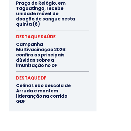
Praça do Relógio, em
Taguatinga, recebe
unidade móvel de
doação de sangue nesta
quinta (6)
DESTAQUE SAÚDE
Campanha
Multivacinação 2026:
confira as principais
dúvidas sobre a
imunização no DF
DESTAQUE DF
Celina Leão descola de
Arruda e mantem
lideranção na corrida
GDF