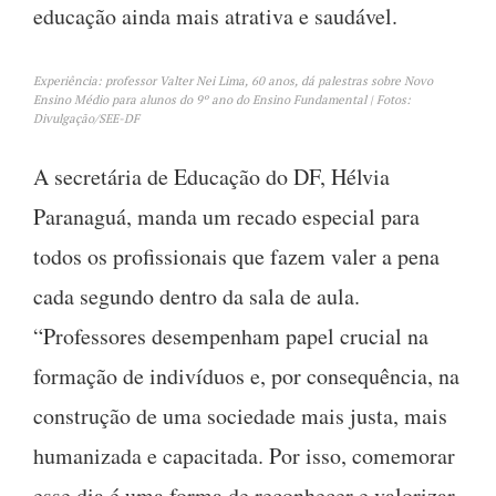
educação ainda mais atrativa e saudável.
Experiência: professor Valter Nei Lima, 60 anos, dá palestras sobre Novo
Ensino Médio para alunos do 9º ano do Ensino Fundamental | Fotos:
Divulgação/SEE-DF
A secretária de Educação do DF, Hélvia
Paranaguá, manda um recado especial para
todos os profissionais que fazem valer a pena
cada segundo dentro da sala de aula.
“Professores desempenham papel crucial na
formação de indivíduos e, por consequência, na
construção de uma sociedade mais justa, mais
humanizada e capacitada. Por isso, comemorar
esse dia é uma forma de reconhecer e valorizar