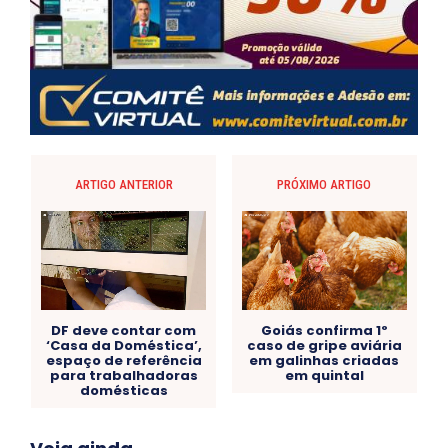
ARTIGO ANTERIOR
PRÓXIMO ARTIGO
DF deve contar com
Goiás confirma 1º
‘Casa da Doméstica’,
caso de gripe aviária
espaço de referência
em galinhas criadas
para trabalhadoras
em quintal
domésticas
Acre
Alagoas
Amazonas
Bahia
BRASIL