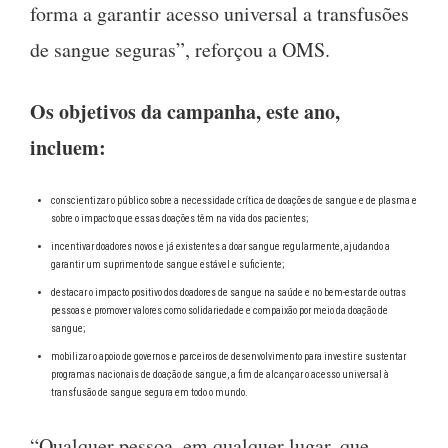
forma a garantir acesso universal a transfusões
de sangue seguras”, reforçou a OMS.
Os objetivos da campanha, este ano,
incluem:
conscientizar o público sobre a necessidade crítica de doações de sangue e de plasma e
sobre o impacto que essas doações têm na vida dos pacientes;
incentivar doadores novos e já existentes a doar sangue regularmente, ajudando a
garantir um suprimento de sangue estável e suficiente;
destacar o impacto positivo dos doadores de sangue na saúde e no bem-estar de outras
pessoas e promover valores como solidariedade e compaixão por meio da doação de
sangue;
mobilizar o apoio de governos e parceiros de desenvolvimento para investir e sustentar
programas nacionais de doação de sangue, a fim de alcançar o acesso universal à
transfusão de sangue segura em todo o mundo.
“Qualquer pessoa, em qualquer lugar, que