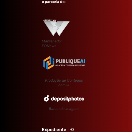
e parceria de:
Mantenedor
PDNews
Produção de Conteúdo
com IA
Banco de Imagens
Expediente
| ©