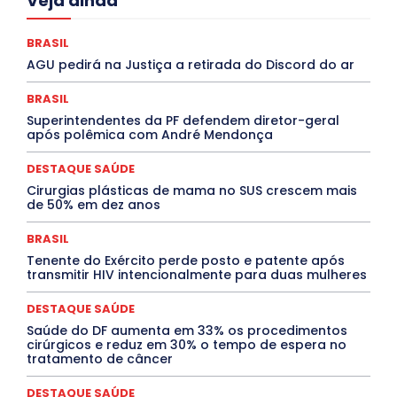
Veja ainda
Ceará
Chikungunya
CLDF
COLUNAS
COMPORTAMENTO
CONCURSOS PÚBLICOS
Congressuanas & Esplanadumas
CONTRATO TEMPORÁRIO
BRASIL
Covid-19
Crônica Política
Crônicas
CULTURA
AGU pedirá na Justiça a retirada do Discord do ar
Cultura e Tal
DANÇA
Dengue
Denuncia
DESTAQUE BRASIL
DESTAQUE DF
DESTAQUE SAÚDE
BRASIL
DESTAQUES
Destaques Enfermagem Unida
Superintendentes da PF defendem diretor-geral
DESTAQUES OUTROS
DISTRITO FEDERAL
EDUCAÇÃO
após polêmica com André Mendonça
ELEIÇÕES
EMPREGO E OPORTUNIDADES
ENTORNO
Especial
Espírito Santo
ESPORTE
ESTÁGIO
EVENTOS
EXPOSIÇÃO
Featured
Febre Amarela
DESTAQUE SAÚDE
Febre Oropouche
FILMES
Goiás
Cirurgias plásticas de mama no SUS crescem mais
INTELIGÊNCIA ARTIFICIAL
INTERNACIONAL
de 50% em dez anos
Jogos Online
JUDICIÁRIO
LITERATURA
Maranhão
Marburg
Mato Grosso
Mato Grosso do Sul
BRASIL
MEIO AMBIENTE
Minas Gerais
MOBILIDADE
MPOX
Tenente do Exército perde posto e patente após
MÚSICA
O Plantonista
Opinião
Oropouche
Pará
transmitir HIV intencionalmente para duas mulheres
Paraíba
Paraná
Pernambuco
Piauí
POLÍTICA
PROCESSO SELETIVO
PUBLIEDITORIAL
DESTAQUE SAÚDE
QUALIFICAÇÃO PROFISSIONAL
RESIDÊNCIA
Rio de Janeiro
Rio Grande do Sul
Roraima
Saúde do DF aumenta em 33% os procedimentos
Santa Catarina
São Paulo
SARAMPO
SAÚDE
cirúrgicos e reduz em 30% o tempo de espera no
tratamento de câncer
Saúde Agora
SEGURANÇA
Soltando o Verbo
TÁ FROID?
TEATRO
TECNOLOGIA
TIC TAC
Tocantins
Utilidade Pública
ZikaVirus
DESTAQUE SAÚDE