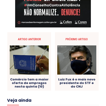
ARTIGO ANTERIOR
PRÓXIMO ARTIGO
Comércio tem a maior
Luiz Fux é o mais novo
oferta de empregos
presidente do STF e
nesta quinta (10)
do CNJ
Acre
Alagoas
Amazonas
Bahia
BRASIL
Veja ainda
Ceará
Chikungunya
CLDF
COLUNAS