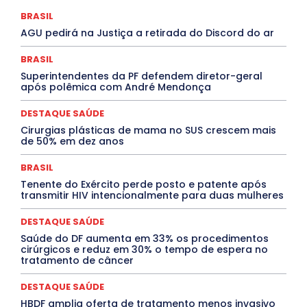
COMPORTAMENTO
CONCURSOS PÚBLICOS
Congressuanas & Esplanadumas
CONTRATO TEMPORÁRIO
BRASIL
Covid-19
Crônica Política
Crônicas
CULTURA
AGU pedirá na Justiça a retirada do Discord do ar
Cultura e Tal
DANÇA
Dengue
Denuncia
DESTAQUE BRASIL
DESTAQUE DF
DESTAQUE SAÚDE
BRASIL
DESTAQUES
Destaques Enfermagem Unida
Superintendentes da PF defendem diretor-geral
DESTAQUES OUTROS
DISTRITO FEDERAL
EDUCAÇÃO
após polêmica com André Mendonça
ELEIÇÕES
EMPREGO E OPORTUNIDADES
ENTORNO
Especial
Espírito Santo
ESPORTE
ESTÁGIO
EVENTOS
EXPOSIÇÃO
Featured
Febre Amarela
DESTAQUE SAÚDE
Febre Oropouche
FILMES
Goiás
Cirurgias plásticas de mama no SUS crescem mais
INTELIGÊNCIA ARTIFICIAL
INTERNACIONAL
de 50% em dez anos
Jogos Online
JUDICIÁRIO
LITERATURA
Maranhão
Marburg
Mato Grosso
Mato Grosso do Sul
BRASIL
MEIO AMBIENTE
Minas Gerais
MOBILIDADE
MPOX
Tenente do Exército perde posto e patente após
MÚSICA
O Plantonista
Opinião
Oropouche
Pará
transmitir HIV intencionalmente para duas mulheres
Paraíba
Paraná
Pernambuco
Piauí
POLÍTICA
PROCESSO SELETIVO
PUBLIEDITORIAL
DESTAQUE SAÚDE
QUALIFICAÇÃO PROFISSIONAL
RESIDÊNCIA
Rio de Janeiro
Rio Grande do Sul
Roraima
Saúde do DF aumenta em 33% os procedimentos
Santa Catarina
São Paulo
SARAMPO
SAÚDE
cirúrgicos e reduz em 30% o tempo de espera no
tratamento de câncer
Saúde Agora
SEGURANÇA
Soltando o Verbo
TÁ FROID?
TEATRO
TECNOLOGIA
TIC TAC
Tocantins
Utilidade Pública
ZikaVirus
DESTAQUE SAÚDE
HBDF amplia oferta de tratamento menos invasivo