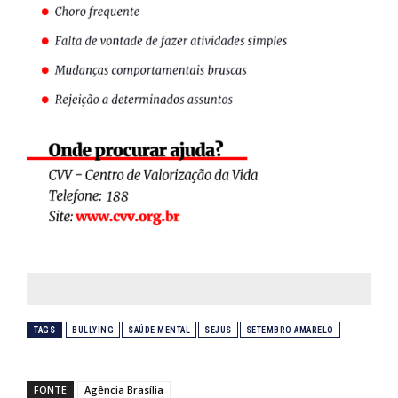
TAGS
BULLYING
SAÚDE MENTAL
SEJUS
SETEMBRO AMARELO
FONTE
Agência Brasília