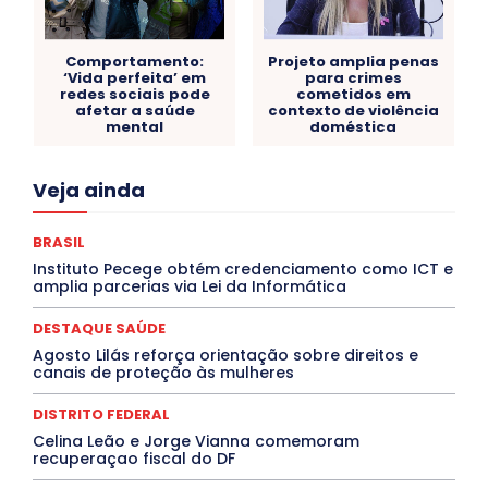
Comportamento:
Projeto amplia penas
‘Vida perfeita’ em
para crimes
redes sociais pode
cometidos em
afetar a saúde
contexto de violência
mental
doméstica
Acre
Alagoas
Amazonas
Bahia
BRASIL
Veja ainda
Ceará
Chikungunya
CLDF
COLUNAS
COMPORTAMENTO
CONCURSOS PÚBLICOS
Congressuanas & Esplanadumas
CONTRATO TEMPORÁRIO
BRASIL
Covid-19
Crônica Política
Crônicas
CULTURA
Instituto Pecege obtém credenciamento como ICT e
Cultura e Tal
DANÇA
Dengue
Denuncia
amplia parcerias via Lei da Informática
DESTAQUE BRASIL
DESTAQUE DF
DESTAQUE SAÚDE
DESTAQUES
Destaques Enfermagem Unida
DESTAQUE SAÚDE
DESTAQUES OUTROS
DISTRITO FEDERAL
EDUCAÇÃO
Agosto Lilás reforça orientação sobre direitos e
ELEIÇÕES
EMPREGO E OPORTUNIDADES
ENTORNO
canais de proteção às mulheres
Especial
Espírito Santo
ESPORTE
ESTÁGIO
EVENTOS
EXPOSIÇÃO
Featured
Febre Amarela
DISTRITO FEDERAL
Febre Oropouche
FILMES
Goiás
INTELIGÊNCIA ARTIFICIAL
INTERNACIONAL
Celina Leão e Jorge Vianna comemoram
Jogos Online
JUDICIÁRIO
LITERATURA
Maranhão
recuperaçao fiscal do DF
Marburg
Mato Grosso
Mato Grosso do Sul