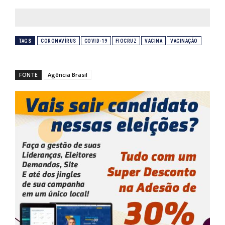
TAGS
CORONAVÍRUS
COVID-19
FIOCRUZ
VACINA
VACINAÇÃO
FONTE
Agência Brasil