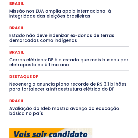
MEIO AMBIENTE
Minas Gerais
MOBILIDADE
MPOX
BRASIL
MÚSICA
O Plantonista
Opinião
Oropouche
Pará
Missão nos EUA amplia apoio internacional à
Paraíba
Paraná
Pernambuco
Piauí
POLÍTICA
integridade das eleições brasileiras
PROCESSO SELETIVO
PUBLIEDITORIAL
QUALIFICAÇÃO PROFISSIONAL
RESIDÊNCIA
BRASIL
Rio de Janeiro
Rio Grande do Sul
Roraima
Santa Catarina
São Paulo
SARAMPO
SAÚDE
Estado não deve indenizar ex-donos de terras
demarcadas como indígenas
Saúde Agora
SEGURANÇA
Soltando o Verbo
TÁ FROID?
TEATRO
TECNOLOGIA
TIC TAC
Tocantins
Utilidade Pública
ZikaVirus
BRASIL
Carros elétricos: DF é o estado que mais buscou por
Mais
eletroposto no último ano
DESTAQUE DF
Neoenergia anuncia plano recorde de R$ 3,1 bilhões
para fortalecer a infraestrutura elétrica do DF
BRASIL
Avaliação do Ideb mostra avanço da educação
básica no país