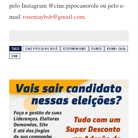
pelo Instagram @cine.pipocanorole ou pelo e-
mail
rosemaybsb@gmail.com
.
TAGS
CINE PIPOCA NO ROLÊ
ECOFEMINISMO
FILMES
KOMBI-CASA
UNB