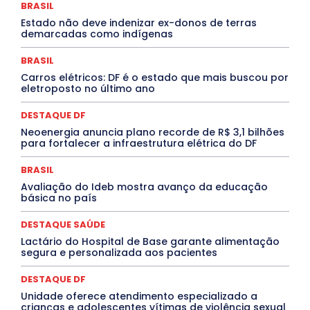
BRASIL
Febre Oropouche
FILMES
Goiás
INTELIGÊNCIA ARTIFICIAL
INTERNACIONAL
Estado não deve indenizar ex-donos de terras
Jogos Online
JUDICIÁRIO
LITERATURA
Maranhão
demarcadas como indígenas
Marburg
Mato Grosso
Mato Grosso do Sul
MEIO AMBIENTE
Minas Gerais
MOBILIDADE
MPOX
BRASIL
MÚSICA
O Plantonista
Opinião
Oropouche
Pará
Carros elétricos: DF é o estado que mais buscou por
Paraíba
Paraná
Pernambuco
Piauí
POLÍTICA
eletroposto no último ano
PROCESSO SELETIVO
PUBLIEDITORIAL
QUALIFICAÇÃO PROFISSIONAL
RESIDÊNCIA
DESTAQUE DF
Rio de Janeiro
Rio Grande do Sul
Roraima
Santa Catarina
São Paulo
SARAMPO
SAÚDE
Neoenergia anuncia plano recorde de R$ 3,1 bilhões
para fortalecer a infraestrutura elétrica do DF
Saúde Agora
SEGURANÇA
Soltando o Verbo
TÁ FROID?
TEATRO
TECNOLOGIA
TIC TAC
Tocantins
Utilidade Pública
ZikaVirus
BRASIL
Avaliação do Ideb mostra avanço da educação
Mais
básica no país
DESTAQUE SAÚDE
Lactário do Hospital de Base garante alimentação
segura e personalizada aos pacientes
DESTAQUE DF
Unidade oferece atendimento especializado a
crianças e adolescentes vítimas de violência sexual