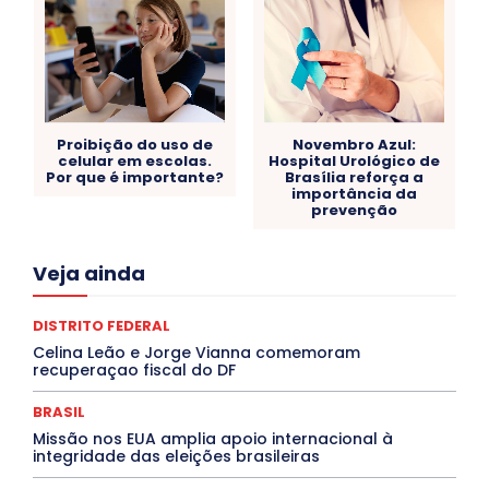
Proibição do uso de
Novembro Azul:
celular em escolas.
Hospital Urológico de
Por que é importante?
Brasília reforça a
importância da
prevenção
Acre
Alagoas
Amazonas
Bahia
BRASIL
Veja ainda
Ceará
Chikungunya
CLDF
COLUNAS
COMPORTAMENTO
CONCURSOS PÚBLICOS
Congressuanas & Esplanadumas
CONTRATO TEMPORÁRIO
DISTRITO FEDERAL
Covid-19
Crônica Política
Crônicas
CULTURA
Celina Leão e Jorge Vianna comemoram
Cultura e Tal
DANÇA
Dengue
Denuncia
recuperaçao fiscal do DF
DESTAQUE BRASIL
DESTAQUE DF
DESTAQUE SAÚDE
DESTAQUES
Destaques Enfermagem Unida
BRASIL
DESTAQUES OUTROS
DISTRITO FEDERAL
EDUCAÇÃO
Missão nos EUA amplia apoio internacional à
ELEIÇÕES
EMPREGO E OPORTUNIDADES
ENTORNO
integridade das eleições brasileiras
Especial
Espírito Santo
ESPORTE
ESTÁGIO
EVENTOS
EXPOSIÇÃO
Featured
Febre Amarela