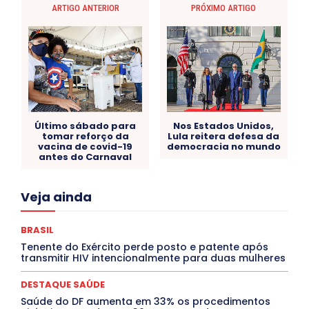
ARTIGO ANTERIOR
PRÓXIMO ARTIGO
Último sábado para
Nos Estados Unidos,
tomar reforço da
Lula reitera defesa da
vacina de covid-19
democracia no mundo
antes do Carnaval
Acre
Alagoas
Amazonas
Bahia
BRASIL
Veja ainda
Ceará
Chikungunya
CLDF
COLUNAS
COMPORTAMENTO
CONCURSOS PÚBLICOS
Congressuanas & Esplanadumas
CONTRATO TEMPORÁRIO
BRASIL
Covid-19
Crônica Política
Crônicas
CULTURA
Tenente do Exército perde posto e patente após
Cultura e Tal
DANÇA
Dengue
Denuncia
transmitir HIV intencionalmente para duas mulheres
DESTAQUE BRASIL
DESTAQUE DF
DESTAQUE SAÚDE
DESTAQUES
Destaques Enfermagem Unida
DESTAQUE SAÚDE
DESTAQUES OUTROS
DISTRITO FEDERAL
EDUCAÇÃO
Saúde do DF aumenta em 33% os procedimentos
ELEIÇÕES
EMPREGO E OPORTUNIDADES
ENTORNO