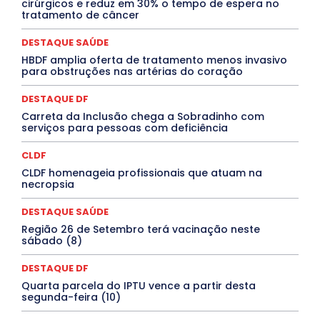
cirúrgicos e reduz em 30% o tempo de espera no
Especial
Espírito Santo
ESPORTE
ESTÁGIO
tratamento de câncer
EVENTOS
EXPOSIÇÃO
Featured
Febre Amarela
Febre Oropouche
FILMES
Goiás
DESTAQUE SAÚDE
INTELIGÊNCIA ARTIFICIAL
INTERNACIONAL
Jogos Online
JUDICIÁRIO
LITERATURA
Maranhão
HBDF amplia oferta de tratamento menos invasivo
Marburg
Mato Grosso
Mato Grosso do Sul
para obstruções nas artérias do coração
MEIO AMBIENTE
Minas Gerais
MOBILIDADE
MPOX
MÚSICA
O Plantonista
Opinião
Oropouche
Pará
DESTAQUE DF
Paraíba
Paraná
Pernambuco
Piauí
POLÍTICA
Carreta da Inclusão chega a Sobradinho com
PROCESSO SELETIVO
PUBLIEDITORIAL
serviços para pessoas com deficiência
QUALIFICAÇÃO PROFISSIONAL
RESIDÊNCIA
Rio de Janeiro
Rio Grande do Sul
Roraima
CLDF
Santa Catarina
São Paulo
SARAMPO
SAÚDE
CLDF homenageia profissionais que atuam na
Saúde Agora
SEGURANÇA
Soltando o Verbo
necropsia
TÁ FROID?
TEATRO
TECNOLOGIA
TIC TAC
Tocantins
Utilidade Pública
ZikaVirus
DESTAQUE SAÚDE
Mais
Região 26 de Setembro terá vacinação neste
sábado (8)
DESTAQUE DF
Quarta parcela do IPTU vence a partir desta
segunda-feira (10)