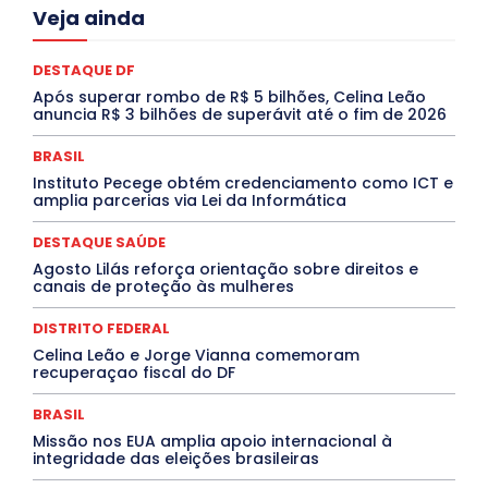
Acre
Alagoas
Amazonas
Bahia
BRASIL
Veja ainda
Ceará
Chikungunya
CLDF
COLUNAS
COMPORTAMENTO
CONCURSOS PÚBLICOS
Congressuanas & Esplanadumas
CONTRATO TEMPORÁRIO
DESTAQUE DF
Covid-19
Crônica Política
Crônicas
CULTURA
Após superar rombo de R$ 5 bilhões, Celina Leão
Cultura e Tal
DANÇA
Dengue
Denuncia
anuncia R$ 3 bilhões de superávit até o fim de 2026
DESTAQUE BRASIL
DESTAQUE DF
DESTAQUE SAÚDE
DESTAQUES
Destaques Enfermagem Unida
BRASIL
DESTAQUES OUTROS
DISTRITO FEDERAL
EDUCAÇÃO
Instituto Pecege obtém credenciamento como ICT e
ELEIÇÕES
EMPREGO E OPORTUNIDADES
ENTORNO
amplia parcerias via Lei da Informática
Especial
Espírito Santo
ESPORTE
ESTÁGIO
EVENTOS
EXPOSIÇÃO
Featured
Febre Amarela
DESTAQUE SAÚDE
Febre Oropouche
FILMES
Goiás
INTELIGÊNCIA ARTIFICIAL
INTERNACIONAL
Agosto Lilás reforça orientação sobre direitos e
Jogos Online
JUDICIÁRIO
LITERATURA
Maranhão
canais de proteção às mulheres
Marburg
Mato Grosso
Mato Grosso do Sul
MEIO AMBIENTE
Minas Gerais
MOBILIDADE
MPOX
DISTRITO FEDERAL
MÚSICA
O Plantonista
Opinião
Oropouche
Pará
Celina Leão e Jorge Vianna comemoram
Paraíba
Paraná
Pernambuco
Piauí
POLÍTICA
recuperaçao fiscal do DF
PROCESSO SELETIVO
PUBLIEDITORIAL
QUALIFICAÇÃO PROFISSIONAL
RESIDÊNCIA
BRASIL
Rio de Janeiro
Rio Grande do Sul
Roraima
Santa Catarina
São Paulo
SARAMPO
SAÚDE
Missão nos EUA amplia apoio internacional à
integridade das eleições brasileiras
Saúde Agora
SEGURANÇA
Soltando o Verbo
TÁ FROID?
TEATRO
TECNOLOGIA
TIC TAC