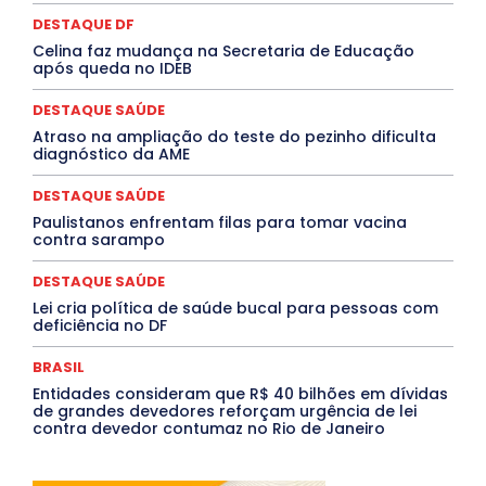
MÚSICA
O Plantonista
Opinião
Oropouche
Pará
Paraíba
Paraná
Pernambuco
Piauí
POLÍTICA
DESTAQUE DF
PROCESSO SELETIVO
PUBLIEDITORIAL
Celina faz mudança na Secretaria de Educação
QUALIFICAÇÃO PROFISSIONAL
RESIDÊNCIA
após queda no IDEB
Rio de Janeiro
Rio Grande do Sul
Roraima
Santa Catarina
São Paulo
SARAMPO
SAÚDE
DESTAQUE SAÚDE
Saúde Agora
SEGURANÇA
Soltando o Verbo
Atraso na ampliação do teste do pezinho dificulta
TÁ FROID?
TEATRO
TECNOLOGIA
TIC TAC
diagnóstico da AME
Tocantins
Utilidade Pública
ZikaVirus
DESTAQUE SAÚDE
Mais
Paulistanos enfrentam filas para tomar vacina
contra sarampo
DESTAQUE SAÚDE
Lei cria política de saúde bucal para pessoas com
deficiência no DF
BRASIL
Entidades consideram que R$ 40 bilhões em dívidas
de grandes devedores reforçam urgência de lei
contra devedor contumaz no Rio de Janeiro