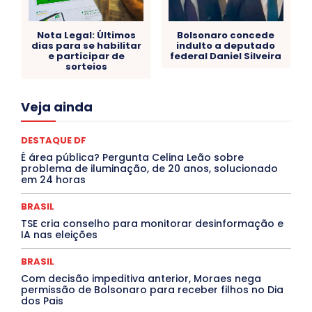
Nota Legal: Últimos
Bolsonaro concede
dias para se habilitar
indulto a deputado
e participar de
federal Daniel Silveira
sorteios
Acre
Alagoas
Amazonas
Bahia
BRASIL
Veja ainda
Ceará
Chikungunya
CLDF
COLUNAS
COMPORTAMENTO
CONCURSOS PÚBLICOS
Congressuanas & Esplanadumas
CONTRATO TEMPORÁRIO
DESTAQUE DF
Covid-19
Crônica Política
Crônicas
CULTURA
É área pública? Pergunta Celina Leão sobre
Cultura e Tal
DANÇA
Dengue
Denuncia
problema de iluminação, de 20 anos, solucionado
DESTAQUE BRASIL
DESTAQUE DF
DESTAQUE SAÚDE
em 24 horas
DESTAQUES
Destaques Enfermagem Unida
DESTAQUES OUTROS
DISTRITO FEDERAL
EDUCAÇÃO
BRASIL
ELEIÇÕES
EMPREGO E OPORTUNIDADES
ENTORNO
TSE cria conselho para monitorar desinformação e
Especial
Espírito Santo
ESPORTE
ESTÁGIO
IA nas eleições
EVENTOS
EXPOSIÇÃO
Featured
Febre Amarela
Febre Oropouche
FILMES
Goiás
BRASIL
INTELIGÊNCIA ARTIFICIAL
INTERNACIONAL
Jogos Online
JUDICIÁRIO
LITERATURA
Maranhão
Com decisão impeditiva anterior, Moraes nega
Marburg
Mato Grosso
Mato Grosso do Sul
permissão de Bolsonaro para receber filhos no Dia
dos Pais
MEIO AMBIENTE
Minas Gerais
MOBILIDADE
MPOX