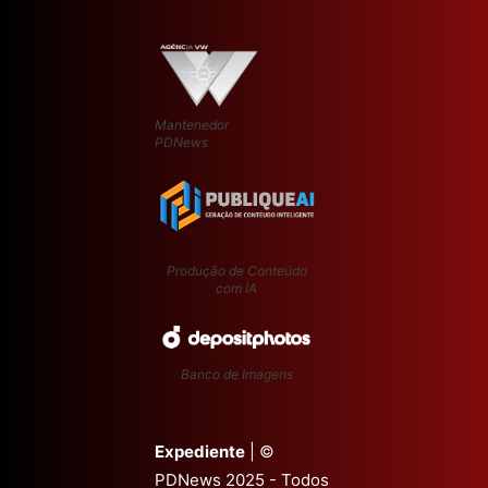
e parceria de:
Mantenedor
PDNews
Produção de Conteúdo
com IA
Banco de Imagens
Expediente
| ©