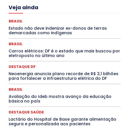
Acre
Alagoas
Amazonas
Bahia
BRASIL
Veja ainda
Ceará
Chikungunya
CLDF
COLUNAS
COMPORTAMENTO
CONCURSOS PÚBLICOS
Congressuanas & Esplanadumas
CONTRATO TEMPORÁRIO
BRASIL
Covid-19
Crônica Política
Crônicas
CULTURA
Estado não deve indenizar ex-donos de terras
Cultura e Tal
DANÇA
Dengue
Denuncia
demarcadas como indígenas
DESTAQUE BRASIL
DESTAQUE DF
DESTAQUE SAÚDE
DESTAQUES
Destaques Enfermagem Unida
BRASIL
DESTAQUES OUTROS
DISTRITO FEDERAL
EDUCAÇÃO
Carros elétricos: DF é o estado que mais buscou por
ELEIÇÕES
EMPREGO E OPORTUNIDADES
ENTORNO
eletroposto no último ano
Especial
Espírito Santo
ESPORTE
ESTÁGIO
EVENTOS
EXPOSIÇÃO
Featured
Febre Amarela
DESTAQUE DF
Febre Oropouche
FILMES
Goiás
INTELIGÊNCIA ARTIFICIAL
INTERNACIONAL
Neoenergia anuncia plano recorde de R$ 3,1 bilhões
Jogos Online
JUDICIÁRIO
LITERATURA
Maranhão
para fortalecer a infraestrutura elétrica do DF
Marburg
Mato Grosso
Mato Grosso do Sul
MEIO AMBIENTE
Minas Gerais
MOBILIDADE
MPOX
BRASIL
MÚSICA
O Plantonista
Opinião
Oropouche
Pará
Avaliação do Ideb mostra avanço da educação
Paraíba
Paraná
Pernambuco
Piauí
POLÍTICA
básica no país
PROCESSO SELETIVO
PUBLIEDITORIAL
QUALIFICAÇÃO PROFISSIONAL
RESIDÊNCIA
DESTAQUE SAÚDE
Rio de Janeiro
Rio Grande do Sul
Roraima
Santa Catarina
São Paulo
SARAMPO
SAÚDE
Lactário do Hospital de Base garante alimentação