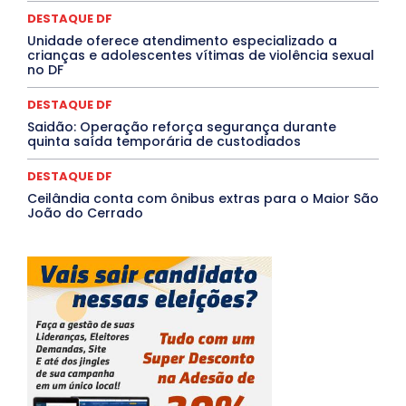
segura e personalizada aos pacientes
Saúde Agora
SEGURANÇA
Soltando o Verbo
TÁ FROID?
TEATRO
TECNOLOGIA
TIC TAC
Tocantins
Utilidade Pública
ZikaVirus
DESTAQUE DF
Unidade oferece atendimento especializado a
Mais
crianças e adolescentes vítimas de violência sexual
no DF
DESTAQUE DF
Saidão: Operação reforça segurança durante
quinta saída temporária de custodiados
DESTAQUE DF
Ceilândia conta com ônibus extras para o Maior São
João do Cerrado