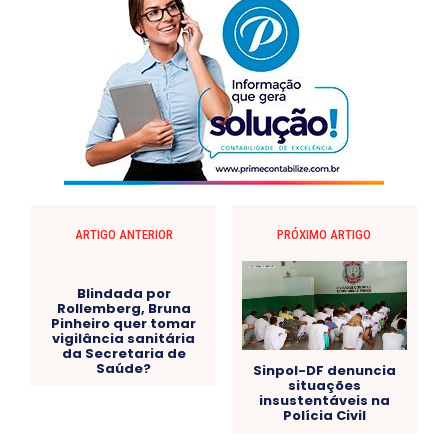
ARTIGO ANTERIOR
PRÓXIMO ARTIGO
Blindada por
Sinpol-DF denuncia
Rollemberg, Bruna
situações
Pinheiro quer tomar
insustentáveis na
vigilância sanitária
Polícia Civil
da Secretaria de
Saúde?