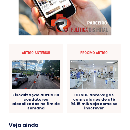
ARTIGO ANTERIOR
PRÓXIMO ARTIGO
Fiscalização autua 80
IGESDF abre vagas
condutores
com salários de até
alcoolizados no fim de
R$ 15 mil; veja como se
semana
inscrever
Acre
Alagoas
Amazonas
Bahia
BRASIL
Veja ainda
Ceará
Chikungunya
CLDF
COLUNAS