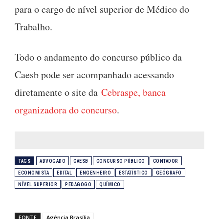
para o cargo de nível superior de Médico do
Trabalho.
Todo o andamento do concurso público da
Caesb pode ser acompanhado acessando
diretamente o site da
Cebraspe, banca
organizadora do concurso
.
TAGS
ADVOGADO
CAESB
CONCURSO PÚBLICO
CONTADOR
ECONOMISTA
EDITAL
ENGENHEIRO
ESTATÍSTICO
GEÓGRAFO
NÍVEL SUPERIOR
PEDAGOGO
QUÍMICO
FONTE
Agência Brasília