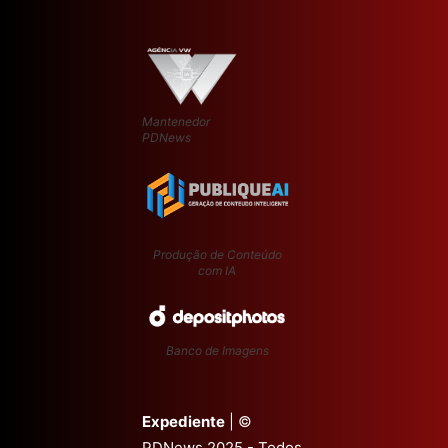
Mantenedor
PDNews
Produção de Conteúdo
com IA
Banco de Imagens
Expediente
| ©
PDNews 2025 - Todos