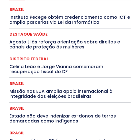
COMPORTAMENTO
CONCURSOS PÚBLICOS
Congressuanas & Esplanadumas
CONTRATO TEMPORÁRIO
BRASIL
Covid-19
Crônica Política
Crônicas
CULTURA
Instituto Pecege obtém credenciamento como ICT e
Cultura e Tal
DANÇA
Dengue
Denuncia
amplia parcerias via Lei da Informática
DESTAQUE BRASIL
DESTAQUE DF
DESTAQUE SAÚDE
DESTAQUES
Destaques Enfermagem Unida
DESTAQUE SAÚDE
DESTAQUES OUTROS
DISTRITO FEDERAL
EDUCAÇÃO
Agosto Lilás reforça orientação sobre direitos e
ELEIÇÕES
EMPREGO E OPORTUNIDADES
ENTORNO
canais de proteção às mulheres
Especial
Espírito Santo
ESPORTE
ESTÁGIO
EVENTOS
EXPOSIÇÃO
Featured
Febre Amarela
DISTRITO FEDERAL
Febre Oropouche
FILMES
Goiás
INTELIGÊNCIA ARTIFICIAL
INTERNACIONAL
Celina Leão e Jorge Vianna comemoram
Jogos Online
JUDICIÁRIO
LITERATURA
Maranhão
recuperaçao fiscal do DF
Marburg
Mato Grosso
Mato Grosso do Sul
MEIO AMBIENTE
Minas Gerais
MOBILIDADE
MPOX
BRASIL
MÚSICA
O Plantonista
Opinião
Oropouche
Pará
Missão nos EUA amplia apoio internacional à
Paraíba
Paraná
Pernambuco
Piauí
POLÍTICA
integridade das eleições brasileiras
PROCESSO SELETIVO
PUBLIEDITORIAL
QUALIFICAÇÃO PROFISSIONAL
RESIDÊNCIA
BRASIL
Rio de Janeiro
Rio Grande do Sul
Roraima
Santa Catarina
São Paulo
SARAMPO
SAÚDE
Estado não deve indenizar ex-donos de terras
demarcadas como indígenas
Saúde Agora
SEGURANÇA
Soltando o Verbo
TÁ FROID?
TEATRO
TECNOLOGIA
TIC TAC
Tocantins
Utilidade Pública
ZikaVirus
BRASIL