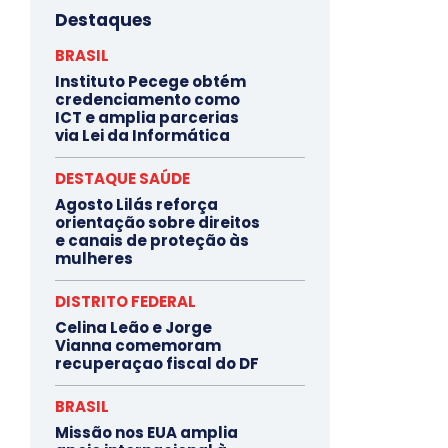
Destaques
BRASIL
Instituto Pecege obtém
credenciamento como
ICT e amplia parcerias
via Lei da Informática
DESTAQUE SAÚDE
Agosto Lilás reforça
orientação sobre direitos
e canais de proteção às
mulheres
DISTRITO FEDERAL
Celina Leão e Jorge
Vianna comemoram
recuperaçao fiscal do DF
BRASIL
Missão nos EUA amplia