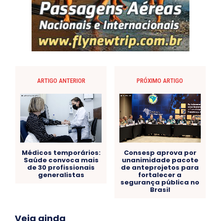
ARTIGO ANTERIOR
PRÓXIMO ARTIGO
Médicos temporários:
Consesp aprova por
Saúde convoca mais
unanimidade pacote
de 30 profissionais
de anteprojetos para
generalistas
fortalecer a
segurança pública no
Brasil
Acre
Alagoas
Amazonas
Bahia
BRASIL
Veja ainda