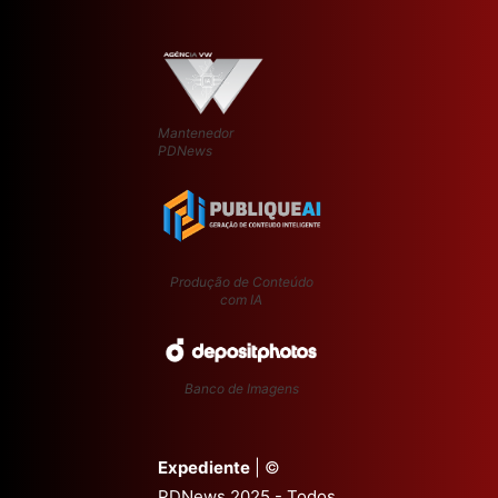
Mantenedor
PDNews
Produção de Conteúdo
com IA
Banco de Imagens
Expediente
| ©
PDNews 2025 - Todos