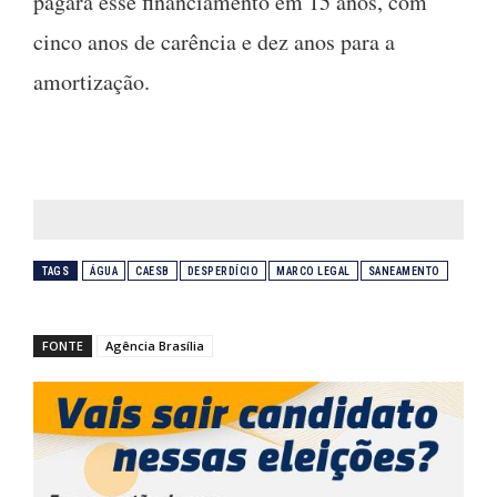
pagará esse financiamento em 15 anos, com
cinco anos de carência e dez anos para a
amortização.
TAGS
ÁGUA
CAESB
DESPERDÍCIO
MARCO LEGAL
SANEAMENTO
FONTE
Agência Brasília