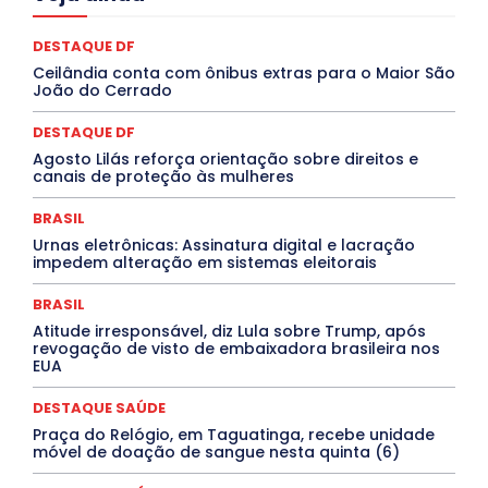
Ceará
Chikungunya
CLDF
COLUNAS
COMPORTAMENTO
CONCURSOS PÚBLICOS
Congressuanas & Esplanadumas
CONTRATO TEMPORÁRIO
DESTAQUE DF
Covid-19
Crônica Política
Crônicas
CULTURA
Ceilândia conta com ônibus extras para o Maior São
Cultura e Tal
DANÇA
Dengue
Denuncia
João do Cerrado
DESTAQUE BRASIL
DESTAQUE DF
DESTAQUE SAÚDE
DESTAQUES
Destaques Enfermagem Unida
DESTAQUE DF
DESTAQUES OUTROS
DISTRITO FEDERAL
EDUCAÇÃO
Agosto Lilás reforça orientação sobre direitos e
ELEIÇÕES
EMPREGO E OPORTUNIDADES
ENTORNO
canais de proteção às mulheres
Especial
Espírito Santo
ESPORTE
ESTÁGIO
EVENTOS
EXPOSIÇÃO
Featured
Febre Amarela
BRASIL
Febre Oropouche
FILMES
Goiás
INTELIGÊNCIA ARTIFICIAL
INTERNACIONAL
Urnas eletrônicas: Assinatura digital e lacração
Jogos Online
JUDICIÁRIO
LITERATURA
Maranhão
impedem alteração em sistemas eleitorais
Marburg
Mato Grosso
Mato Grosso do Sul
MEIO AMBIENTE
Minas Gerais
MOBILIDADE
MPOX
BRASIL
MÚSICA
O Plantonista
Opinião
Oropouche
Pará
Atitude irresponsável, diz Lula sobre Trump, após
Paraíba
Paraná
Pernambuco
Piauí
POLÍTICA
revogação de visto de embaixadora brasileira nos
PROCESSO SELETIVO
PUBLIEDITORIAL
EUA
QUALIFICAÇÃO PROFISSIONAL
RESIDÊNCIA
Rio de Janeiro
Rio Grande do Sul
Roraima
DESTAQUE SAÚDE
Santa Catarina
São Paulo
SARAMPO
SAÚDE
Praça do Relógio, em Taguatinga, recebe unidade
Saúde Agora
SEGURANÇA
Soltando o Verbo
móvel de doação de sangue nesta quinta (6)
TÁ FROID?
TEATRO
TECNOLOGIA
TIC TAC
Tocantins
Utilidade Pública
ZikaVirus