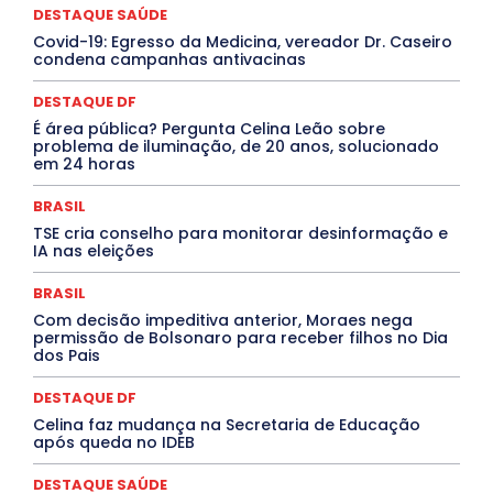
Congressuanas & Esplanadumas
CONTRATO TEMPORÁRIO
DESTAQUE SAÚDE
Covid-19
Crônica Política
Crônicas
CULTURA
Covid-19: Egresso da Medicina, vereador Dr. Caseiro
Cultura e Tal
DANÇA
Dengue
Denuncia
condena campanhas antivacinas
DESTAQUE BRASIL
DESTAQUE DF
DESTAQUE SAÚDE
DESTAQUES
Destaques Enfermagem Unida
DESTAQUE DF
DESTAQUES OUTROS
DISTRITO FEDERAL
EDUCAÇÃO
É área pública? Pergunta Celina Leão sobre
ELEIÇÕES
EMPREGO E OPORTUNIDADES
ENTORNO
problema de iluminação, de 20 anos, solucionado
Especial
Espírito Santo
ESPORTE
ESTÁGIO
em 24 horas
EVENTOS
EXPOSIÇÃO
Featured
Febre Amarela
Febre Oropouche
FILMES
Goiás
BRASIL
INTELIGÊNCIA ARTIFICIAL
INTERNACIONAL
Jogos Online
JUDICIÁRIO
LITERATURA
Maranhão
TSE cria conselho para monitorar desinformação e
Marburg
Mato Grosso
Mato Grosso do Sul
IA nas eleições
MEIO AMBIENTE
Minas Gerais
MOBILIDADE
MPOX
MÚSICA
O Plantonista
Opinião
Oropouche
Pará
BRASIL
Paraíba
Paraná
Pernambuco
Piauí
POLÍTICA
Com decisão impeditiva anterior, Moraes nega
PROCESSO SELETIVO
PUBLIEDITORIAL
permissão de Bolsonaro para receber filhos no Dia
QUALIFICAÇÃO PROFISSIONAL
RESIDÊNCIA
dos Pais
Rio de Janeiro
Rio Grande do Sul
Roraima
Santa Catarina
São Paulo
SARAMPO
SAÚDE
DESTAQUE DF
Saúde Agora
SEGURANÇA
Soltando o Verbo
Celina faz mudança na Secretaria de Educação
TÁ FROID?
TEATRO
TECNOLOGIA
TIC TAC
após queda no IDEB
Tocantins
Utilidade Pública
ZikaVirus
DESTAQUE SAÚDE
Mais