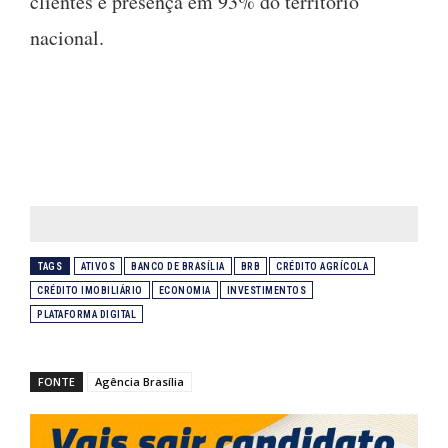
clientes e presença em 93% do território
nacional.
TAGS
ATIVOS
BANCO DE BRASÍLIA
BRB
CRÉDITO AGRÍCOLA
CRÉDITO IMOBILIÁRIO
ECONOMIA
INVESTIMENTOS
PLATAFORMA DIGITAL
FONTE
Agência Brasília