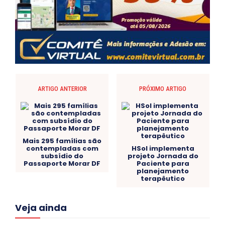
ARTIGO ANTERIOR
PRÓXIMO ARTIGO
Mais 295 famílias são
contempladas com
HSol implementa
subsídio do
projeto Jornada do
Passaporte Morar DF
Paciente para
planejamento
terapêutico
Acre
Alagoas
Amazonas
Bahia
BRASIL
Veja ainda
Ceará
Chikungunya
CLDF
COLUNAS
COMPORTAMENTO
CONCURSOS PÚBLICOS