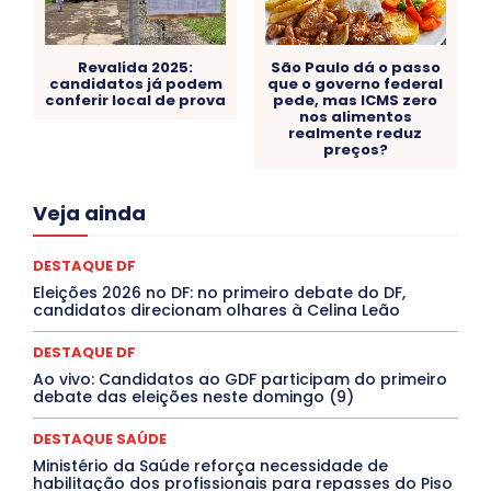
Revalida 2025:
São Paulo dá o passo
candidatos já podem
que o governo federal
conferir local de prova
pede, mas ICMS zero
nos alimentos
realmente reduz
preços?
Acre
Alagoas
Amazonas
Bahia
BRASIL
Veja ainda
Ceará
Chikungunya
CLDF
COLUNAS
COMPORTAMENTO
CONCURSOS PÚBLICOS
Congressuanas & Esplanadumas
CONTRATO TEMPORÁRIO
DESTAQUE DF
Covid-19
Crônica Política
Crônicas
CULTURA
Eleições 2026 no DF: no primeiro debate do DF,
Cultura e Tal
DANÇA
Dengue
Denuncia
candidatos direcionam olhares à Celina Leão
DESTAQUE BRASIL
DESTAQUE DF
DESTAQUE SAÚDE
DESTAQUES
Destaques Enfermagem Unida
DESTAQUE DF
DESTAQUES OUTROS
DISTRITO FEDERAL
EDUCAÇÃO
Ao vivo: Candidatos ao GDF participam do primeiro
ELEIÇÕES
EMPREGO E OPORTUNIDADES
ENTORNO
debate das eleições neste domingo (9)
Especial
Espírito Santo
ESPORTE
ESTÁGIO
EVENTOS
EXPOSIÇÃO
Featured
Febre Amarela
DESTAQUE SAÚDE
Febre Oropouche
FILMES
Goiás
INTELIGÊNCIA ARTIFICIAL
INTERNACIONAL
Ministério da Saúde reforça necessidade de
Jogos Online
JUDICIÁRIO
LITERATURA
Maranhão
habilitação dos profissionais para repasses do Piso