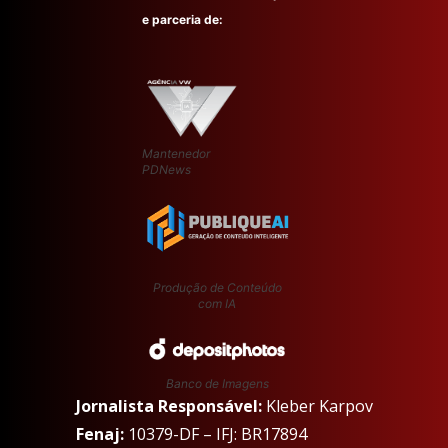
e parceria de:
Mantenedor
PDNews
Produção de Conteúdo
com IA
Banco de Imagens
Jornalista Responsável:
Kleber Karpov
Fenaj:
10379-DF – IFJ: BR17894