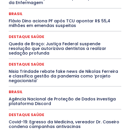
Marburg
Mato Grosso
Mato Grosso do Sul
da Enfermagem
MEIO AMBIENTE
Minas Gerais
MOBILIDADE
MPOX
MÚSICA
O Plantonista
Opinião
Oropouche
Pará
BRASIL
Paraíba
Paraná
Pernambuco
Piauí
POLÍTICA
Flávio Dino aciona PF após TCU apontar R$ 55,4
PROCESSO SELETIVO
PUBLIEDITORIAL
milhões em emendas suspeitas
QUALIFICAÇÃO PROFISSIONAL
RESIDÊNCIA
Rio de Janeiro
Rio Grande do Sul
Roraima
DESTAQUE SAÚDE
Santa Catarina
São Paulo
SARAMPO
SAÚDE
Queda de Braço: Justiça Federal suspende
Saúde Agora
SEGURANÇA
Soltando o Verbo
resolução que autorizava dentistas a realizar
TÁ FROID?
TEATRO
TECNOLOGIA
TIC TAC
sedação profunda
Tocantins
Utilidade Pública
ZikaVirus
DESTAQUE SAÚDE
Mais
Nisia Trindade rebate fake news de Nikolas Ferreira
e classifica gestão da pandemia como ‘projeto
negacionista’
BRASIL
Agência Nacional de Proteção de Dados investiga
plataforma Discord
DESTAQUE SAÚDE
Covid-19: Egresso da Medicina, vereador Dr. Caseiro
condena campanhas antivacinas