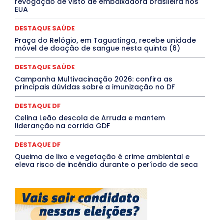
revogação de visto de embaixadora brasileira nos
PROCESSO SELETIVO
PUBLIEDITORIAL
EUA
QUALIFICAÇÃO PROFISSIONAL
RESIDÊNCIA
Rio de Janeiro
Rio Grande do Sul
Roraima
DESTAQUE SAÚDE
Santa Catarina
São Paulo
SARAMPO
SAÚDE
Praça do Relógio, em Taguatinga, recebe unidade
Saúde Agora
SEGURANÇA
Soltando o Verbo
móvel de doação de sangue nesta quinta (6)
TÁ FROID?
TEATRO
TECNOLOGIA
TIC TAC
Tocantins
Utilidade Pública
ZikaVirus
DESTAQUE SAÚDE
Mais
Campanha Multivacinação 2026: confira as
principais dúvidas sobre a imunização no DF
DESTAQUE DF
Celina Leão descola de Arruda e mantem
lideranção na corrida GDF
DESTAQUE DF
Queima de lixo e vegetação é crime ambiental e
eleva risco de incêndio durante o período de seca