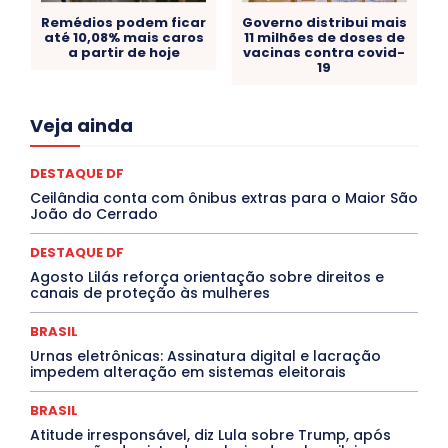
Remédios podem ficar
Governo distribui mais
até 10,08% mais caros
11 milhões de doses de
a partir de hoje
vacinas contra covid-
19
Acre
Alagoas
Amazonas
Bahia
BRASIL
Veja ainda
Ceará
Chikungunya
CLDF
COLUNAS
COMPORTAMENTO
CONCURSOS PÚBLICOS
Congressuanas & Esplanadumas
CONTRATO TEMPORÁRIO
DESTAQUE DF
Covid-19
Crônica Política
Crônicas
CULTURA
Ceilândia conta com ônibus extras para o Maior São
Cultura e Tal
DANÇA
Dengue
Denuncia
João do Cerrado
DESTAQUE BRASIL
DESTAQUE DF
DESTAQUE SAÚDE
DESTAQUES
Destaques Enfermagem Unida
DESTAQUE DF
DESTAQUES OUTROS
DISTRITO FEDERAL
EDUCAÇÃO
Agosto Lilás reforça orientação sobre direitos e
ELEIÇÕES
EMPREGO E OPORTUNIDADES
ENTORNO
canais de proteção às mulheres
Especial
Espírito Santo
ESPORTE
ESTÁGIO
EVENTOS
EXPOSIÇÃO
Featured
Febre Amarela
BRASIL
Febre Oropouche
FILMES
Goiás
INTELIGÊNCIA ARTIFICIAL
INTERNACIONAL
Urnas eletrônicas: Assinatura digital e lacração
Jogos Online
JUDICIÁRIO
LITERATURA
Maranhão
impedem alteração em sistemas eleitorais
Marburg
Mato Grosso
Mato Grosso do Sul
MEIO AMBIENTE
Minas Gerais
MOBILIDADE
MPOX
BRASIL
MÚSICA
O Plantonista
Opinião
Oropouche
Pará
Atitude irresponsável, diz Lula sobre Trump, após
Paraíba
Paraná
Pernambuco
Piauí
POLÍTICA