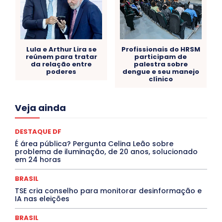
Lula e Arthur Lira se
Profissionais do HRSM
reúnem para tratar
participam de
da relação entre
palestra sobre
poderes
dengue e seu manejo
clínico
Acre
Alagoas
Amazonas
Bahia
BRASIL
Veja ainda
Ceará
Chikungunya
CLDF
COLUNAS
COMPORTAMENTO
CONCURSOS PÚBLICOS
Congressuanas & Esplanadumas
CONTRATO TEMPORÁRIO
DESTAQUE DF
Covid-19
Crônica Política
Crônicas
CULTURA
É área pública? Pergunta Celina Leão sobre
Cultura e Tal
DANÇA
Dengue
Denuncia
problema de iluminação, de 20 anos, solucionado
DESTAQUE BRASIL
DESTAQUE DF
DESTAQUE SAÚDE
em 24 horas
DESTAQUES
Destaques Enfermagem Unida
DESTAQUES OUTROS
DISTRITO FEDERAL
EDUCAÇÃO
BRASIL
ELEIÇÕES
EMPREGO E OPORTUNIDADES
ENTORNO
TSE cria conselho para monitorar desinformação e
Especial
Espírito Santo
ESPORTE
ESTÁGIO
IA nas eleições
EVENTOS
EXPOSIÇÃO
Featured
Febre Amarela
Febre Oropouche
FILMES
Goiás
BRASIL
INTELIGÊNCIA ARTIFICIAL
INTERNACIONAL