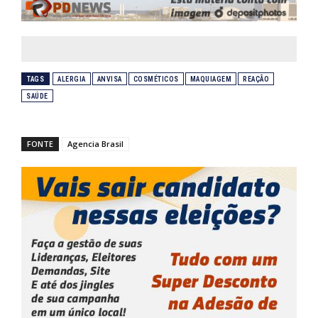
TAGS
ALERGIA
ANVISA
COSMÉTICOS
MAQUIAGEM
REAÇÃO
SAÚDE
FONTE
Agencia Brasil