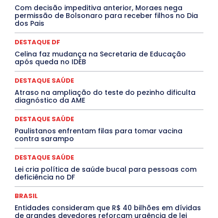
Jogos Online
JUDICIÁRIO
LITERATURA
Maranhão
Com decisão impeditiva anterior, Moraes nega
Marburg
Mato Grosso
Mato Grosso do Sul
permissão de Bolsonaro para receber filhos no Dia
dos Pais
MEIO AMBIENTE
Minas Gerais
MOBILIDADE
MPOX
MÚSICA
O Plantonista
Opinião
Oropouche
Pará
Paraíba
Paraná
Pernambuco
Piauí
POLÍTICA
DESTAQUE DF
PROCESSO SELETIVO
PUBLIEDITORIAL
Celina faz mudança na Secretaria de Educação
QUALIFICAÇÃO PROFISSIONAL
RESIDÊNCIA
após queda no IDEB
Rio de Janeiro
Rio Grande do Sul
Roraima
Santa Catarina
São Paulo
SARAMPO
SAÚDE
DESTAQUE SAÚDE
Saúde Agora
SEGURANÇA
Soltando o Verbo
Atraso na ampliação do teste do pezinho dificulta
TÁ FROID?
TEATRO
TECNOLOGIA
TIC TAC
diagnóstico da AME
Tocantins
Utilidade Pública
ZikaVirus
DESTAQUE SAÚDE
Mais
Paulistanos enfrentam filas para tomar vacina
contra sarampo
DESTAQUE SAÚDE
Lei cria política de saúde bucal para pessoas com
deficiência no DF
BRASIL
Entidades consideram que R$ 40 bilhões em dívidas
de grandes devedores reforçam urgência de lei