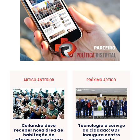
ARTIGO ANTERIOR
PRÓXIMO ARTIGO
Ceilândia deve
Tecnologia a serviço
receber nova área de
do cidadão: GDF
habitação de
inaugura centro
interesse social para
pioneiro de