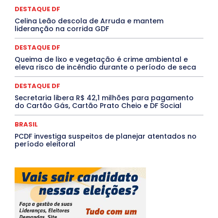
Rio de Janeiro
Rio Grande do Sul
Roraima
DESTAQUE DF
Santa Catarina
São Paulo
SARAMPO
SAÚDE
Celina Leão descola de Arruda e mantem
Saúde Agora
SEGURANÇA
Soltando o Verbo
lideranção na corrida GDF
TÁ FROID?
TEATRO
TECNOLOGIA
TIC TAC
Tocantins
Utilidade Pública
ZikaVirus
DESTAQUE DF
Mais
Queima de lixo e vegetação é crime ambiental e
eleva risco de incêndio durante o período de seca
DESTAQUE DF
Secretaria libera R$ 42,1 milhões para pagamento
do Cartão Gás, Cartão Prato Cheio e DF Social
BRASIL
PCDF investiga suspeitos de planejar atentados no
período eleitoral