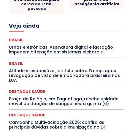
cerca de 17 mil
inteligência artificial
pessoas
Acre
Alagoas
Amazonas
Bahia
BRASIL
Veja ainda
Ceará
Chikungunya
CLDF
COLUNAS
COMPORTAMENTO
CONCURSOS PÚBLICOS
Congressuanas & Esplanadumas
CONTRATO TEMPORÁRIO
BRASIL
Covid-19
Crônica Política
Crônicas
CULTURA
Urnas eletrônicas: Assinatura digital e lacração
Cultura e Tal
DANÇA
Dengue
Denuncia
impedem alteração em sistemas eleitorais
DESTAQUE BRASIL
DESTAQUE DF
DESTAQUE SAÚDE
DESTAQUES
Destaques Enfermagem Unida
BRASIL
DESTAQUES OUTROS
DISTRITO FEDERAL
EDUCAÇÃO
Atitude irresponsável, diz Lula sobre Trump, após
ELEIÇÕES
EMPREGO E OPORTUNIDADES
ENTORNO
revogação de visto de embaixadora brasileira nos
Especial
Espírito Santo
ESPORTE
ESTÁGIO
EUA
EVENTOS
EXPOSIÇÃO
Featured
Febre Amarela
Febre Oropouche
FILMES
Goiás
DESTAQUE SAÚDE
INTELIGÊNCIA ARTIFICIAL
INTERNACIONAL
Jogos Online
JUDICIÁRIO
LITERATURA
Maranhão
Praça do Relógio, em Taguatinga, recebe unidade
Marburg
Mato Grosso
Mato Grosso do Sul
móvel de doação de sangue nesta quinta (6)
MEIO AMBIENTE
Minas Gerais
MOBILIDADE
MPOX
MÚSICA
O Plantonista
Opinião
Oropouche
Pará
DESTAQUE SAÚDE
Paraíba
Paraná
Pernambuco
Piauí
POLÍTICA
Campanha Multivacinação 2026: confira as
PROCESSO SELETIVO
PUBLIEDITORIAL
principais dúvidas sobre a imunização no DF
QUALIFICAÇÃO PROFISSIONAL
RESIDÊNCIA