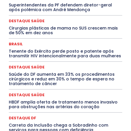
Superintendentes da PF defendem diretor-geral
DESTAQUES OUTROS
DISTRITO FEDERAL
EDUCAÇÃO
após polêmica com André Mendonça
ELEIÇÕES
EMPREGO E OPORTUNIDADES
ENTORNO
Especial
Espírito Santo
ESPORTE
ESTÁGIO
EVENTOS
EXPOSIÇÃO
Featured
Febre Amarela
DESTAQUE SAÚDE
Febre Oropouche
FILMES
Goiás
Cirurgias plásticas de mama no SUS crescem mais
INTELIGÊNCIA ARTIFICIAL
INTERNACIONAL
de 50% em dez anos
Jogos Online
JUDICIÁRIO
LITERATURA
Maranhão
Marburg
Mato Grosso
Mato Grosso do Sul
BRASIL
MEIO AMBIENTE
Minas Gerais
MOBILIDADE
MPOX
Tenente do Exército perde posto e patente após
MÚSICA
O Plantonista
Opinião
Oropouche
Pará
transmitir HIV intencionalmente para duas mulheres
Paraíba
Paraná
Pernambuco
Piauí
POLÍTICA
PROCESSO SELETIVO
PUBLIEDITORIAL
DESTAQUE SAÚDE
QUALIFICAÇÃO PROFISSIONAL
RESIDÊNCIA
Rio de Janeiro
Rio Grande do Sul
Roraima
Saúde do DF aumenta em 33% os procedimentos
Santa Catarina
São Paulo
SARAMPO
SAÚDE
cirúrgicos e reduz em 30% o tempo de espera no
tratamento de câncer
Saúde Agora
SEGURANÇA
Soltando o Verbo
TÁ FROID?
TEATRO
TECNOLOGIA
TIC TAC
Tocantins
Utilidade Pública
ZikaVirus
DESTAQUE SAÚDE
HBDF amplia oferta de tratamento menos invasivo
Mais
para obstruções nas artérias do coração
DESTAQUE DF
Carreta da Inclusão chega a Sobradinho com
serviços para pessoas com deficiência