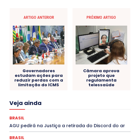
ARTIGO ANTERIOR
PRÓXIMO ARTIGO
Governadores
Câmara aprova
estudam ações para
projeto que
reduzir perdas com a
regulamenta
limitação do ICMS
telessaúde
Acre
Alagoas
Amazonas
Bahia
BRASIL
Veja ainda
Ceará
Chikungunya
CLDF
COLUNAS
COMPORTAMENTO
CONCURSOS PÚBLICOS
Congressuanas & Esplanadumas
CONTRATO TEMPORÁRIO
BRASIL
Covid-19
Crônica Política
Crônicas
CULTURA
AGU pedirá na Justiça a retirada do Discord do ar
Cultura e Tal
DANÇA
Dengue
Denuncia
DESTAQUE BRASIL
DESTAQUE DF
DESTAQUE SAÚDE
BRASIL
DESTAQUES
Destaques Enfermagem Unida