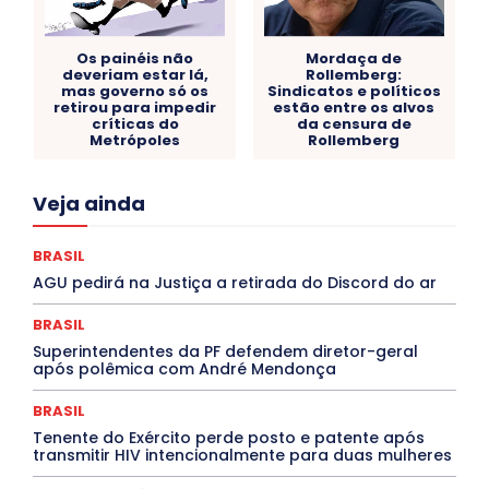
Os painéis não
Mordaça de
deveriam estar lá,
Rollemberg:
mas governo só os
Sindicatos e políticos
retirou para impedir
estão entre os alvos
críticas do
da censura de
Metrópoles
Rollemberg
Acre
Alagoas
Amazonas
Bahia
BRASIL
Veja ainda
Ceará
Chikungunya
CLDF
COLUNAS
COMPORTAMENTO
CONCURSOS PÚBLICOS
Congressuanas & Esplanadumas
CONTRATO TEMPORÁRIO
BRASIL
Covid-19
Crônica Política
Crônicas
CULTURA
AGU pedirá na Justiça a retirada do Discord do ar
Cultura e Tal
DANÇA
Dengue
Denuncia
DESTAQUE BRASIL
DESTAQUE DF
DESTAQUE SAÚDE
BRASIL
DESTAQUES
Destaques Enfermagem Unida
Superintendentes da PF defendem diretor-geral
DESTAQUES OUTROS
DISTRITO FEDERAL
EDUCAÇÃO
após polêmica com André Mendonça
ELEIÇÕES
EMPREGO E OPORTUNIDADES
ENTORNO
Especial
Espírito Santo
ESPORTE
ESTÁGIO
EVENTOS
EXPOSIÇÃO
Featured
Febre Amarela
BRASIL
Febre Oropouche
FILMES
Goiás
Tenente do Exército perde posto e patente após
INTELIGÊNCIA ARTIFICIAL
INTERNACIONAL
transmitir HIV intencionalmente para duas mulheres
Jogos Online
JUDICIÁRIO
LITERATURA
Maranhão
Marburg
Mato Grosso
Mato Grosso do Sul