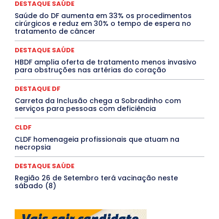
DESTAQUE SAÚDE
MEIO AMBIENTE
Minas Gerais
MOBILIDADE
MPOX
Saúde do DF aumenta em 33% os procedimentos
MÚSICA
O Plantonista
Opinião
Oropouche
Pará
cirúrgicos e reduz em 30% o tempo de espera no
Paraíba
Paraná
Pernambuco
Piauí
POLÍTICA
tratamento de câncer
PROCESSO SELETIVO
PUBLIEDITORIAL
QUALIFICAÇÃO PROFISSIONAL
RESIDÊNCIA
DESTAQUE SAÚDE
Rio de Janeiro
Rio Grande do Sul
Roraima
Santa Catarina
São Paulo
SARAMPO
SAÚDE
HBDF amplia oferta de tratamento menos invasivo
para obstruções nas artérias do coração
Saúde Agora
SEGURANÇA
Soltando o Verbo
TÁ FROID?
TEATRO
TECNOLOGIA
TIC TAC
Tocantins
Utilidade Pública
ZikaVirus
DESTAQUE DF
Carreta da Inclusão chega a Sobradinho com
Mais
serviços para pessoas com deficiência
CLDF
CLDF homenageia profissionais que atuam na
necropsia
DESTAQUE SAÚDE
Região 26 de Setembro terá vacinação neste
sábado (8)