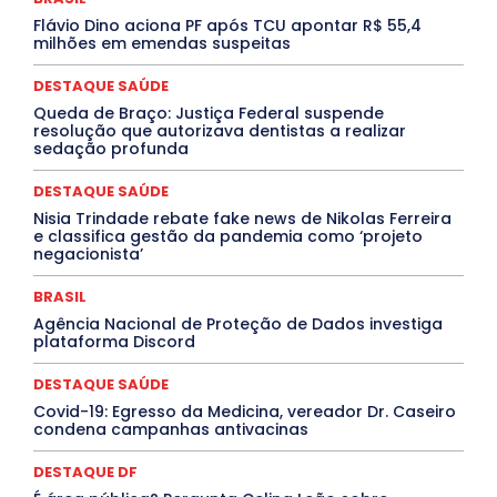
INTELIGÊNCIA ARTIFICIAL
INTERNACIONAL
Jogos Online
JUDICIÁRIO
LITERATURA
Maranhão
Flávio Dino aciona PF após TCU apontar R$ 55,4
Marburg
Mato Grosso
Mato Grosso do Sul
milhões em emendas suspeitas
MEIO AMBIENTE
Minas Gerais
MOBILIDADE
MPOX
MÚSICA
O Plantonista
Opinião
Oropouche
Pará
DESTAQUE SAÚDE
Paraíba
Paraná
Pernambuco
Piauí
POLÍTICA
Queda de Braço: Justiça Federal suspende
PROCESSO SELETIVO
PUBLIEDITORIAL
resolução que autorizava dentistas a realizar
QUALIFICAÇÃO PROFISSIONAL
RESIDÊNCIA
sedação profunda
Rio de Janeiro
Rio Grande do Sul
Roraima
Santa Catarina
São Paulo
SARAMPO
SAÚDE
DESTAQUE SAÚDE
Saúde Agora
SEGURANÇA
Soltando o Verbo
Nisia Trindade rebate fake news de Nikolas Ferreira
TÁ FROID?
TEATRO
TECNOLOGIA
TIC TAC
e classifica gestão da pandemia como ‘projeto
Tocantins
Utilidade Pública
ZikaVirus
negacionista’
Mais
BRASIL
Agência Nacional de Proteção de Dados investiga
plataforma Discord
DESTAQUE SAÚDE
Covid-19: Egresso da Medicina, vereador Dr. Caseiro
condena campanhas antivacinas
DESTAQUE DF