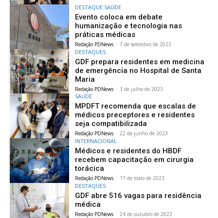
DESTAQUE SAÚDE
Evento coloca em debate
humanização e tecnologia nas
práticas médicas
Redação PDNews
-
7 de setembro de 2023
DESTAQUES
GDF prepara residentes em medicina
de emergência no Hospital de Santa
Maria
Redação PDNews
-
3 de julho de 2023
SAÚDE
MPDFT recomenda que escalas de
médicos preceptores e residentes
seja compatibilizada
Redação PDNews
-
22 de junho de 2023
INTERNACIONAL
Médicos e residentes do HBDF
recebem capacitação em cirurgia
torácica
Redação PDNews
-
17 de maio de 2023
DESTAQUES
GDF abre 516 vagas para residência
médica
Redação PDNews
-
24 de outubro de 2022