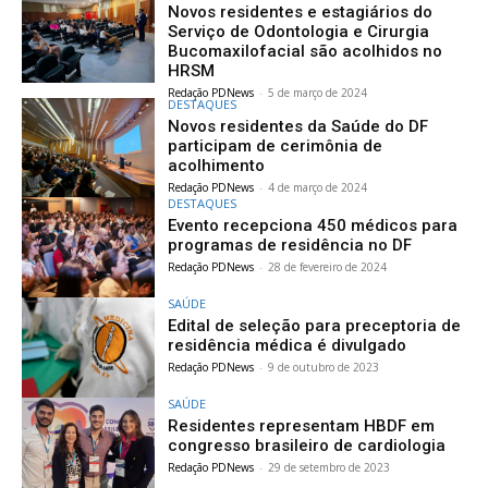
Novos residentes e estagiários do
Serviço de Odontologia e Cirurgia
Bucomaxilofacial são acolhidos no
HRSM
Redação PDNews
-
5 de março de 2024
DESTAQUES
Novos residentes da Saúde do DF
participam de cerimônia de
acolhimento
Redação PDNews
-
4 de março de 2024
DESTAQUES
Evento recepciona 450 médicos para
programas de residência no DF
Redação PDNews
-
28 de fevereiro de 2024
SAÚDE
Edital de seleção para preceptoria de
residência médica é divulgado
Redação PDNews
-
9 de outubro de 2023
SAÚDE
Residentes representam HBDF em
congresso brasileiro de cardiologia
Redação PDNews
-
29 de setembro de 2023