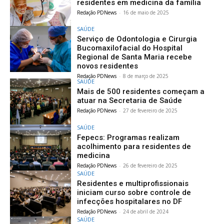
residentes em medicina da família
Redação PDNews
-
16 de maio de 2025
SAÚDE
Serviço de Odontologia e Cirurgia
Bucomaxilofacial do Hospital
Regional de Santa Maria recebe
novos residentes
Redação PDNews
-
8 de março de 2025
SAÚDE
Mais de 500 residentes começam a
atuar na Secretaria de Saúde
Redação PDNews
-
27 de fevereiro de 2025
SAÚDE
Fepecs: Programas realizam
acolhimento para residentes de
medicina
Redação PDNews
-
26 de fevereiro de 2025
SAÚDE
Residentes e multiprofissionais
iniciam curso sobre controle de
infecções hospitalares no DF
Redação PDNews
-
24 de abril de 2024
SAÚDE