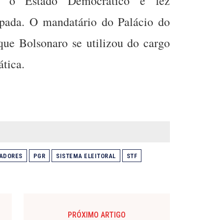
a o Estado Democrático e fez
ipada. O mandatário do Palácio do
ue Bolsonaro se utilizou do cargo
tica.
ADORES
PGR
SISTEMA ELEITORAL
STF
PRÓXIMO ARTIGO