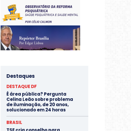
Destaques
DESTAQUE DF
É área pública? Pergunta
Celina Leão sobre problema
de iluminação, de 20 anos,
solucionado em 24 horas
BRASIL
TSE cria conselho para