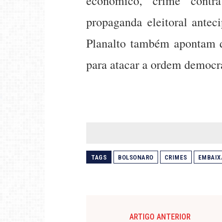
econômico, crime contr
propaganda eleitoral antec
Planalto também apontam q
para atacar a ordem democrá
TAGS
BOLSONARO
CRIMES
EMBAIX
ARTIGO ANTERIOR