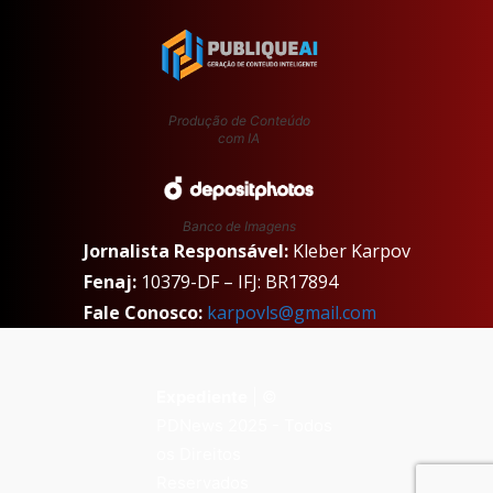
Produção de Conteúdo
com IA
Banco de Imagens
Jornalista Responsável:
Kleber Karpov
Fenaj:
10379-DF – IFJ: BR17894
Fale Conosco:
karpovls@gmail.com
Expediente
| ©
PDNews 2025 - Todos
os Direitos
Reservados