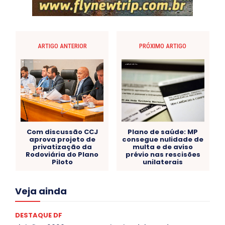
ARTIGO ANTERIOR
PRÓXIMO ARTIGO
Com discussão CCJ
Plano de saúde: MP
aprova projeto de
consegue nulidade de
privatização da
multa e de aviso
Rodoviária do Plano
prévio nas rescisões
Piloto
unilaterais
Acre
Alagoas
Amazonas
Bahia
BRASIL
Veja ainda
Ceará
Chikungunya
CLDF
COLUNAS
COMPORTAMENTO
CONCURSOS PÚBLICOS
Congressuanas & Esplanadumas
CONTRATO TEMPORÁRIO
DESTAQUE DF
Covid-19
Crônica Política
Crônicas
CULTURA