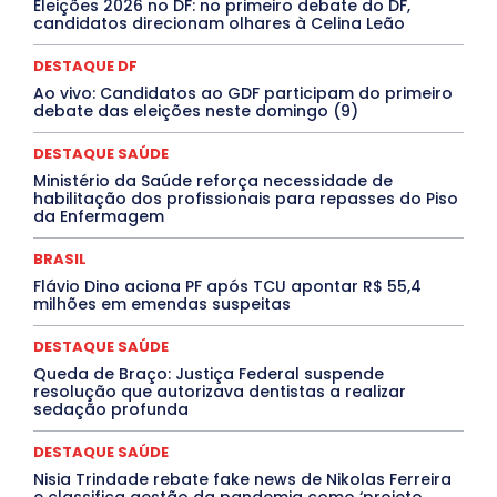
Eleições 2026 no DF: no primeiro debate do DF,
Cultura e Tal
DANÇA
Dengue
Denuncia
candidatos direcionam olhares à Celina Leão
DESTAQUE BRASIL
DESTAQUE DF
DESTAQUE SAÚDE
DESTAQUES
Destaques Enfermagem Unida
DESTAQUE DF
DESTAQUES OUTROS
DISTRITO FEDERAL
EDUCAÇÃO
Ao vivo: Candidatos ao GDF participam do primeiro
ELEIÇÕES
EMPREGO E OPORTUNIDADES
ENTORNO
debate das eleições neste domingo (9)
Especial
Espírito Santo
ESPORTE
ESTÁGIO
EVENTOS
EXPOSIÇÃO
Featured
Febre Amarela
DESTAQUE SAÚDE
Febre Oropouche
FILMES
Goiás
INTELIGÊNCIA ARTIFICIAL
INTERNACIONAL
Ministério da Saúde reforça necessidade de
Jogos Online
JUDICIÁRIO
LITERATURA
Maranhão
habilitação dos profissionais para repasses do Piso
Marburg
Mato Grosso
Mato Grosso do Sul
da Enfermagem
MEIO AMBIENTE
Minas Gerais
MOBILIDADE
MPOX
MÚSICA
O Plantonista
Opinião
Oropouche
Pará
BRASIL
Paraíba
Paraná
Pernambuco
Piauí
POLÍTICA
Flávio Dino aciona PF após TCU apontar R$ 55,4
PROCESSO SELETIVO
PUBLIEDITORIAL
milhões em emendas suspeitas
QUALIFICAÇÃO PROFISSIONAL
RESIDÊNCIA
Rio de Janeiro
Rio Grande do Sul
Roraima
DESTAQUE SAÚDE
Santa Catarina
São Paulo
SARAMPO
SAÚDE
Queda de Braço: Justiça Federal suspende
Saúde Agora
SEGURANÇA
Soltando o Verbo
resolução que autorizava dentistas a realizar
TÁ FROID?
TEATRO
TECNOLOGIA
TIC TAC
sedação profunda
Tocantins
Utilidade Pública
ZikaVirus
DESTAQUE SAÚDE
Mais
Nisia Trindade rebate fake news de Nikolas Ferreira
e classifica gestão da pandemia como ‘projeto