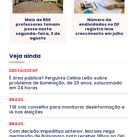
Mais de 800
Número de
professores tomam
endividados no DF
posse nesta
registra leve
segunda-feira, 3 de
crescimento em julho
agosto
Acre
Alagoas
Amazonas
Bahia
BRASIL
Veja ainda
Ceará
Chikungunya
CLDF
COLUNAS
COMPORTAMENTO
CONCURSOS PÚBLICOS
Congressuanas & Esplanadumas
CONTRATO TEMPORÁRIO
DESTAQUE DF
Covid-19
Crônica Política
Crônicas
CULTURA
É área pública? Pergunta Celina Leão sobre
Cultura e Tal
DANÇA
Dengue
Denuncia
problema de iluminação, de 20 anos, solucionado
DESTAQUE BRASIL
DESTAQUE DF
DESTAQUE SAÚDE
em 24 horas
DESTAQUES
Destaques Enfermagem Unida
DESTAQUES OUTROS
DISTRITO FEDERAL
EDUCAÇÃO
BRASIL
ELEIÇÕES
EMPREGO E OPORTUNIDADES
ENTORNO
TSE cria conselho para monitorar desinformação e
Especial
Espírito Santo
ESPORTE
ESTÁGIO
IA nas eleições
EVENTOS
EXPOSIÇÃO
Featured
Febre Amarela
Febre Oropouche
FILMES
Goiás
BRASIL
INTELIGÊNCIA ARTIFICIAL
INTERNACIONAL
Jogos Online
JUDICIÁRIO
LITERATURA
Maranhão
Com decisão impeditiva anterior, Moraes nega
Marburg
Mato Grosso
Mato Grosso do Sul
permissão de Bolsonaro para receber filhos no Dia