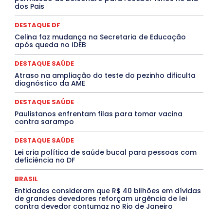
dos Pais
MEIO AMBIENTE
Minas Gerais
MOBILIDADE
MPOX
MÚSICA
O Plantonista
Opinião
Oropouche
Pará
Paraíba
Paraná
Pernambuco
Piauí
POLÍTICA
DESTAQUE DF
PROCESSO SELETIVO
PUBLIEDITORIAL
Celina faz mudança na Secretaria de Educação
QUALIFICAÇÃO PROFISSIONAL
RESIDÊNCIA
após queda no IDEB
Rio de Janeiro
Rio Grande do Sul
Roraima
Santa Catarina
São Paulo
SARAMPO
SAÚDE
DESTAQUE SAÚDE
Saúde Agora
SEGURANÇA
Soltando o Verbo
Atraso na ampliação do teste do pezinho dificulta
TÁ FROID?
TEATRO
TECNOLOGIA
TIC TAC
diagnóstico da AME
Tocantins
Utilidade Pública
ZikaVirus
DESTAQUE SAÚDE
Mais
Paulistanos enfrentam filas para tomar vacina
contra sarampo
DESTAQUE SAÚDE
Lei cria política de saúde bucal para pessoas com
deficiência no DF
BRASIL
Entidades consideram que R$ 40 bilhões em dívidas
de grandes devedores reforçam urgência de lei
contra devedor contumaz no Rio de Janeiro