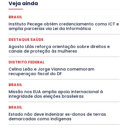
Acre
Alagoas
Amazonas
Bahia
BRASIL
Veja ainda
Ceará
Chikungunya
CLDF
COLUNAS
COMPORTAMENTO
CONCURSOS PÚBLICOS
Congressuanas & Esplanadumas
CONTRATO TEMPORÁRIO
BRASIL
Covid-19
Crônica Política
Crônicas
CULTURA
Instituto Pecege obtém credenciamento como ICT e
Cultura e Tal
DANÇA
Dengue
Denuncia
amplia parcerias via Lei da Informática
DESTAQUE BRASIL
DESTAQUE DF
DESTAQUE SAÚDE
DESTAQUES
Destaques Enfermagem Unida
DESTAQUE SAÚDE
DESTAQUES OUTROS
DISTRITO FEDERAL
EDUCAÇÃO
Agosto Lilás reforça orientação sobre direitos e
ELEIÇÕES
EMPREGO E OPORTUNIDADES
ENTORNO
canais de proteção às mulheres
Especial
Espírito Santo
ESPORTE
ESTÁGIO
EVENTOS
EXPOSIÇÃO
Featured
Febre Amarela
DISTRITO FEDERAL
Febre Oropouche
FILMES
Goiás
INTELIGÊNCIA ARTIFICIAL
INTERNACIONAL
Celina Leão e Jorge Vianna comemoram
Jogos Online
JUDICIÁRIO
LITERATURA
Maranhão
recuperaçao fiscal do DF
Marburg
Mato Grosso
Mato Grosso do Sul
MEIO AMBIENTE
Minas Gerais
MOBILIDADE
MPOX
BRASIL
MÚSICA
O Plantonista
Opinião
Oropouche
Pará
Missão nos EUA amplia apoio internacional à
Paraíba
Paraná
Pernambuco
Piauí
POLÍTICA
integridade das eleições brasileiras
PROCESSO SELETIVO
PUBLIEDITORIAL
QUALIFICAÇÃO PROFISSIONAL
RESIDÊNCIA
BRASIL
Rio de Janeiro
Rio Grande do Sul
Roraima
Santa Catarina
São Paulo
SARAMPO
SAÚDE
Estado não deve indenizar ex-donos de terras
demarcadas como indígenas
Saúde Agora
SEGURANÇA
Soltando o Verbo
TÁ FROID?
TEATRO
TECNOLOGIA
TIC TAC