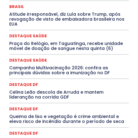
DESTAQUES
Destaques Enfermagem Unida
BRASIL
DESTAQUES OUTROS
DISTRITO FEDERAL
EDUCAÇÃO
Atitude irresponsável, diz Lula sobre Trump, após
ELEIÇÕES
EMPREGO E OPORTUNIDADES
ENTORNO
revogação de visto de embaixadora brasileira nos
Especial
Espírito Santo
ESPORTE
ESTÁGIO
EUA
EVENTOS
EXPOSIÇÃO
Featured
Febre Amarela
Febre Oropouche
FILMES
Goiás
DESTAQUE SAÚDE
INTELIGÊNCIA ARTIFICIAL
INTERNACIONAL
Jogos Online
JUDICIÁRIO
LITERATURA
Maranhão
Praça do Relógio, em Taguatinga, recebe unidade
Marburg
Mato Grosso
Mato Grosso do Sul
móvel de doação de sangue nesta quinta (6)
MEIO AMBIENTE
Minas Gerais
MOBILIDADE
MPOX
MÚSICA
O Plantonista
Opinião
Oropouche
Pará
DESTAQUE SAÚDE
Paraíba
Paraná
Pernambuco
Piauí
POLÍTICA
Campanha Multivacinação 2026: confira as
PROCESSO SELETIVO
PUBLIEDITORIAL
principais dúvidas sobre a imunização no DF
QUALIFICAÇÃO PROFISSIONAL
RESIDÊNCIA
Rio de Janeiro
Rio Grande do Sul
Roraima
DESTAQUE DF
Santa Catarina
São Paulo
SARAMPO
SAÚDE
Celina Leão descola de Arruda e mantem
Saúde Agora
SEGURANÇA
Soltando o Verbo
lideranção na corrida GDF
TÁ FROID?
TEATRO
TECNOLOGIA
TIC TAC
Tocantins
Utilidade Pública
ZikaVirus
DESTAQUE DF
Mais
Queima de lixo e vegetação é crime ambiental e
eleva risco de incêndio durante o período de seca
DESTAQUE DF