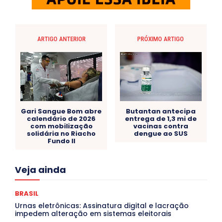
ARTIGO ANTERIOR
PRÓXIMO ARTIGO
Gari Sangue Bom abre
Butantan antecipa
calendário de 2026
entrega de 1,3 mi de
com mobilização
vacinas contra
solidária no Riacho
dengue ao SUS
Fundo II
Acre
Alagoas
Amazonas
Bahia
BRASIL
Veja ainda
Ceará
Chikungunya
CLDF
COLUNAS
COMPORTAMENTO
CONCURSOS PÚBLICOS
Congressuanas & Esplanadumas
CONTRATO TEMPORÁRIO
BRASIL
Covid-19
Crônica Política
Crônicas
CULTURA
Urnas eletrônicas: Assinatura digital e lacração
Cultura e Tal
DANÇA
Dengue
Denuncia
impedem alteração em sistemas eleitorais
DESTAQUE BRASIL
DESTAQUE DF
DESTAQUE SAÚDE