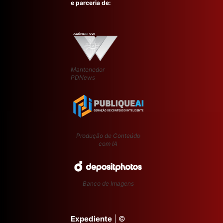
e parceria de:
Mantenedor
PDNews
Produção de Conteúdo
com IA
Banco de Imagens
Expediente
| ©