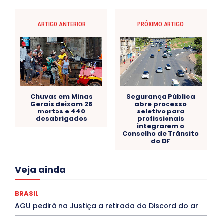
ARTIGO ANTERIOR
PRÓXIMO ARTIGO
Chuvas em Minas
Segurança Pública
Gerais deixam 28
abre processo
mortos e 440
seletivo para
desabrigados
profissionais
integrarem o
Conselho de Trânsito
do DF
Acre
Alagoas
Amazonas
Bahia
BRASIL
Veja ainda
Ceará
Chikungunya
CLDF
COLUNAS
COMPORTAMENTO
CONCURSOS PÚBLICOS
Congressuanas & Esplanadumas
CONTRATO TEMPORÁRIO
BRASIL
Covid-19
Crônica Política
Crônicas
CULTURA
AGU pedirá na Justiça a retirada do Discord do ar
Cultura e Tal
DANÇA
Dengue
Denuncia
DESTAQUE BRASIL
DESTAQUE DF
DESTAQUE SAÚDE