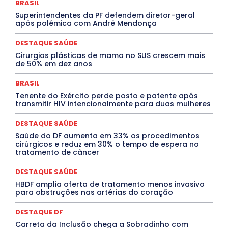
BRASIL
DESTAQUES
Destaques Enfermagem Unida
Superintendentes da PF defendem diretor-geral
DESTAQUES OUTROS
DISTRITO FEDERAL
EDUCAÇÃO
após polêmica com André Mendonça
ELEIÇÕES
EMPREGO E OPORTUNIDADES
ENTORNO
Especial
Espírito Santo
ESPORTE
ESTÁGIO
EVENTOS
EXPOSIÇÃO
Featured
Febre Amarela
DESTAQUE SAÚDE
Febre Oropouche
FILMES
Goiás
Cirurgias plásticas de mama no SUS crescem mais
INTELIGÊNCIA ARTIFICIAL
INTERNACIONAL
de 50% em dez anos
Jogos Online
JUDICIÁRIO
LITERATURA
Maranhão
Marburg
Mato Grosso
Mato Grosso do Sul
BRASIL
MEIO AMBIENTE
Minas Gerais
MOBILIDADE
MPOX
Tenente do Exército perde posto e patente após
MÚSICA
O Plantonista
Opinião
Oropouche
Pará
transmitir HIV intencionalmente para duas mulheres
Paraíba
Paraná
Pernambuco
Piauí
POLÍTICA
PROCESSO SELETIVO
PUBLIEDITORIAL
DESTAQUE SAÚDE
QUALIFICAÇÃO PROFISSIONAL
RESIDÊNCIA
Rio de Janeiro
Rio Grande do Sul
Roraima
Saúde do DF aumenta em 33% os procedimentos
Santa Catarina
São Paulo
SARAMPO
SAÚDE
cirúrgicos e reduz em 30% o tempo de espera no
tratamento de câncer
Saúde Agora
SEGURANÇA
Soltando o Verbo
TÁ FROID?
TEATRO
TECNOLOGIA
TIC TAC
Tocantins
Utilidade Pública
ZikaVirus
DESTAQUE SAÚDE
HBDF amplia oferta de tratamento menos invasivo
Mais
para obstruções nas artérias do coração
DESTAQUE DF
Carreta da Inclusão chega a Sobradinho com