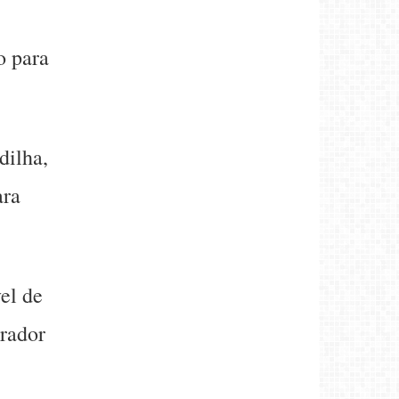
o para
dilha,
ara
el de
orador