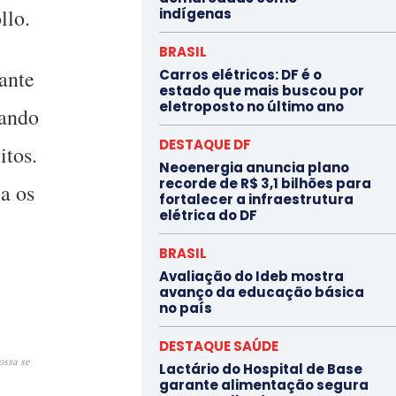
llo.
indígenas
BRASIL
ante
Carros elétricos: DF é o
estado que mais buscou por
eletroposto no último ano
uando
DESTAQUE DF
itos.
Neoenergia anuncia plano
recorde de R$ 3,1 bilhões para
a os
fortalecer a infraestrutura
elétrica do DF
BRASIL
Avaliação do Ideb mostra
avanço da educação básica
no país
DESTAQUE SAÚDE
ossa se
Lactário do Hospital de Base
garante alimentação segura