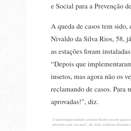
e Social para a Prevenção 
A queda de casos tem sido, 
Nivaldo da Silva Rios, 58, 
as estações foram instalada
“Depois que implementaram
insetos, mas agora não os 
reclamando de casos. Para 
aprovadas!”, diz.
O microempreendedor Antônio Marley recebe agentes 
prevenir cada vez mais”, diz. Foto: Ualisson Noronh