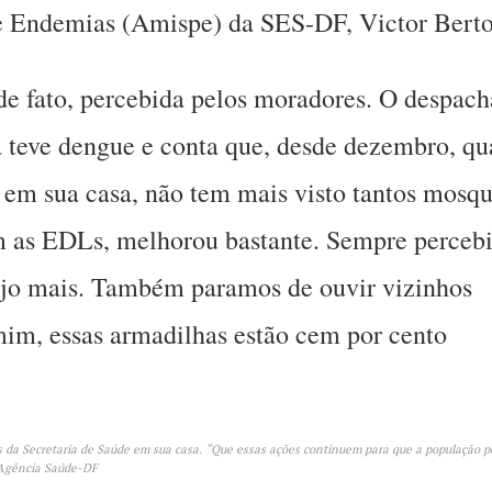
de Endemias (Amispe) da SES-DF, Victor Berto
de fato, percebida pelos moradores. O despach
já teve dengue e conta que, desde dezembro, q
s em sua casa, não tem mais visto tantos mosqu
 as EDLs, melhorou bastante. Sempre percebi
vejo mais. Também paramos de ouvir vizinhos
mim, essas armadilhas estão cem por cento
da Secretaria de Saúde em sua casa. “Que essas ações continuem para que a população p
a/Agência Saúde-DF