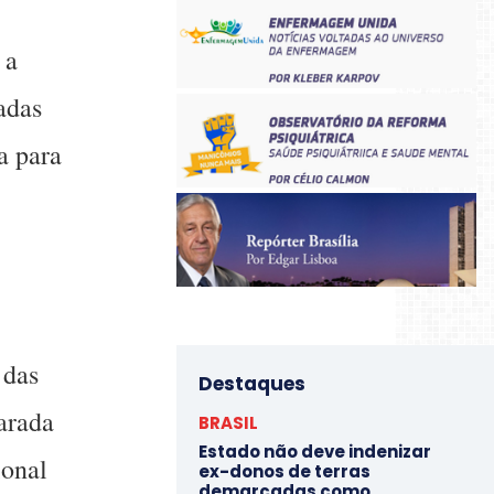
 a
adas
a para
 das
Destaques
arada
BRASIL
Estado não deve indenizar
ional
ex-donos de terras
demarcadas como