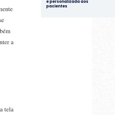
e personalizada aos
pacientes
mente
se
mbém
nter a
a tela