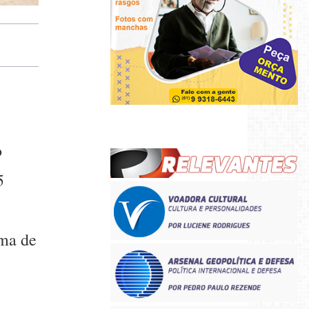
o
5
ema de