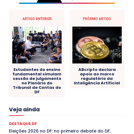
ARTIGO ANTERIOR
PRÓXIMO ARTIGO
Estudantes do ensino
ABcripto declara
fundamental simulam
apoio ao marco
sessão de julgamento
regulatório da
no Plenário do
Inteligência Artificial
Tribunal de Contas do
DF
Acre
Alagoas
Amazonas
Bahia
BRASIL
Veja ainda
Ceará
Chikungunya
CLDF
COLUNAS
COMPORTAMENTO
CONCURSOS PÚBLICOS
Congressuanas & Esplanadumas
CONTRATO TEMPORÁRIO
DESTAQUE DF
Covid-19
Crônica Política
Crônicas
CULTURA
Eleições 2026 no DF: no primeiro debate do DF,
Cultura e Tal
DANÇA
Dengue
Denuncia