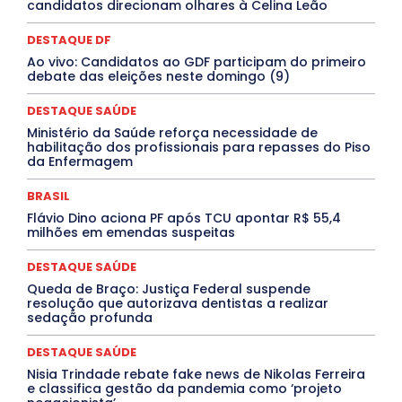
candidatos direcionam olhares à Celina Leão
DESTAQUE BRASIL
DESTAQUE DF
DESTAQUE SAÚDE
DESTAQUES
Destaques Enfermagem Unida
DESTAQUE DF
DESTAQUES OUTROS
DISTRITO FEDERAL
EDUCAÇÃO
Ao vivo: Candidatos ao GDF participam do primeiro
ELEIÇÕES
EMPREGO E OPORTUNIDADES
ENTORNO
debate das eleições neste domingo (9)
Especial
Espírito Santo
ESPORTE
ESTÁGIO
EVENTOS
EXPOSIÇÃO
Featured
Febre Amarela
DESTAQUE SAÚDE
Febre Oropouche
FILMES
Goiás
INTELIGÊNCIA ARTIFICIAL
INTERNACIONAL
Ministério da Saúde reforça necessidade de
Jogos Online
JUDICIÁRIO
LITERATURA
Maranhão
habilitação dos profissionais para repasses do Piso
Marburg
Mato Grosso
Mato Grosso do Sul
da Enfermagem
MEIO AMBIENTE
Minas Gerais
MOBILIDADE
MPOX
MÚSICA
O Plantonista
Opinião
Oropouche
Pará
BRASIL
Paraíba
Paraná
Pernambuco
Piauí
POLÍTICA
Flávio Dino aciona PF após TCU apontar R$ 55,4
PROCESSO SELETIVO
PUBLIEDITORIAL
milhões em emendas suspeitas
QUALIFICAÇÃO PROFISSIONAL
RESIDÊNCIA
Rio de Janeiro
Rio Grande do Sul
Roraima
DESTAQUE SAÚDE
Santa Catarina
São Paulo
SARAMPO
SAÚDE
Queda de Braço: Justiça Federal suspende
Saúde Agora
SEGURANÇA
Soltando o Verbo
resolução que autorizava dentistas a realizar
TÁ FROID?
TEATRO
TECNOLOGIA
TIC TAC
sedação profunda
Tocantins
Utilidade Pública
ZikaVirus
DESTAQUE SAÚDE
Mais
Nisia Trindade rebate fake news de Nikolas Ferreira
e classifica gestão da pandemia como ‘projeto