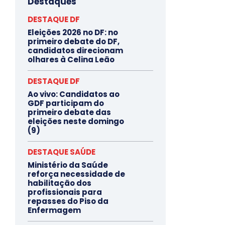
Destaques
DESTAQUE DF
Eleições 2026 no DF: no
primeiro debate do DF,
candidatos direcionam
olhares à Celina Leão
DESTAQUE DF
Ao vivo: Candidatos ao
GDF participam do
primeiro debate das
eleições neste domingo
(9)
DESTAQUE SAÚDE
Ministério da Saúde
reforça necessidade de
habilitação dos
profissionais para
repasses do Piso da
Enfermagem