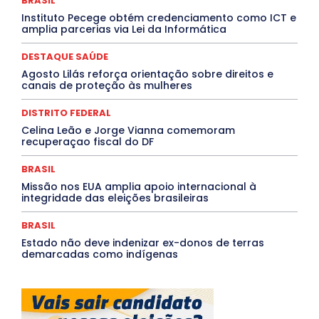
BRASIL
Paraíba
Paraná
Pernambuco
Piauí
POLÍTICA
Instituto Pecege obtém credenciamento como ICT e
PROCESSO SELETIVO
PUBLIEDITORIAL
amplia parcerias via Lei da Informática
QUALIFICAÇÃO PROFISSIONAL
RESIDÊNCIA
Rio de Janeiro
Rio Grande do Sul
Roraima
DESTAQUE SAÚDE
Santa Catarina
São Paulo
SARAMPO
SAÚDE
Agosto Lilás reforça orientação sobre direitos e
Saúde Agora
SEGURANÇA
Soltando o Verbo
canais de proteção às mulheres
TÁ FROID?
TEATRO
TECNOLOGIA
TIC TAC
Tocantins
Utilidade Pública
ZikaVirus
DISTRITO FEDERAL
Mais
Celina Leão e Jorge Vianna comemoram
recuperaçao fiscal do DF
BRASIL
Missão nos EUA amplia apoio internacional à
integridade das eleições brasileiras
BRASIL
Estado não deve indenizar ex-donos de terras
demarcadas como indígenas