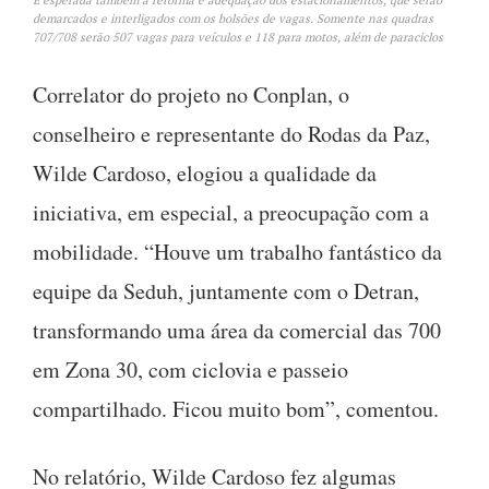
É esperada também a reforma e adequação dos estacionamentos, que serão
demarcados e interligados com os bolsões de vagas. Somente nas quadras
707/708 serão 507 vagas para veículos e 118 para motos, além de paraciclos
Correlator do projeto no Conplan, o
conselheiro e representante do Rodas da Paz,
Wilde Cardoso, elogiou a qualidade da
iniciativa, em especial, a preocupação com a
mobilidade. “Houve um trabalho fantástico da
equipe da Seduh, juntamente com o Detran,
transformando uma área da comercial das 700
em Zona 30, com ciclovia e passeio
compartilhado. Ficou muito bom”, comentou.
No relatório, Wilde Cardoso fez algumas