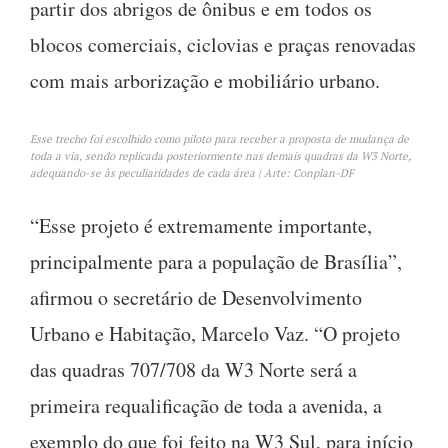
partir dos abrigos de ônibus e em todos os
blocos comerciais, ciclovias e praças renovadas
com mais arborização e mobiliário urbano.
Esse trecho foi escolhido como piloto para receber a proposta de mudança de
toda a via, sendo replicada posteriormente nas demais quadras da W3 Norte,
adequando-se às peculiaridades de cada área | Arte: Conplan-DF
“Esse projeto é extremamente importante,
principalmente para a população de Brasília”,
afirmou o secretário de Desenvolvimento
Urbano e Habitação, Marcelo Vaz. “O projeto
das quadras 707/708 da W3 Norte será a
primeira requalificação de toda a avenida, a
exemplo do que foi feito na W3 Sul, para início