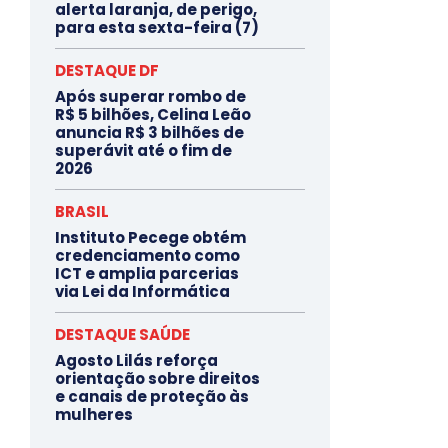
alerta laranja, de perigo,
para esta sexta-feira (7)
DESTAQUE DF
Após superar rombo de
R$ 5 bilhões, Celina Leão
anuncia R$ 3 bilhões de
superávit até o fim de
2026
BRASIL
Instituto Pecege obtém
credenciamento como
ICT e amplia parcerias
via Lei da Informática
DESTAQUE SAÚDE
Agosto Lilás reforça
orientação sobre direitos
e canais de proteção às
mulheres