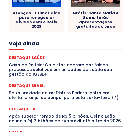
Atenção! Últimos dias
Grátis: Santa Maria e
para renegociar
Gama terão
dívidas com o Refis
apresentações
2023
gratuitas de circo
Acre
Alagoas
Amazonas
Bahia
BRASIL
Veja ainda
Ceará
Chikungunya
CLDF
COLUNAS
COMPORTAMENTO
CONCURSOS PÚBLICOS
Congressuanas & Esplanadumas
CONTRATO TEMPORÁRIO
DESTAQUE SAÚDE
Covid-19
Crônica Política
Crônicas
CULTURA
Caso de Polícia: Golpistas cobram por falsos
Cultura e Tal
DANÇA
Dengue
Denuncia
processos seletivos em unidades de saúde sob
DESTAQUE BRASIL
DESTAQUE DF
DESTAQUE SAÚDE
gestão do IGESDF
DESTAQUES
Destaques Enfermagem Unida
DESTAQUES OUTROS
DISTRITO FEDERAL
EDUCAÇÃO
DESTAQUE BRASIL
ELEIÇÕES
EMPREGO E OPORTUNIDADES
ENTORNO
Baixa umidade do ar: Distrito Federal entra em
Especial
Espírito Santo
ESPORTE
ESTÁGIO
alerta laranja, de perigo, para esta sexta-feira (7)
EVENTOS
EXPOSIÇÃO
Featured
Febre Amarela
Febre Oropouche
FILMES
Goiás
DESTAQUE DF
INTELIGÊNCIA ARTIFICIAL
INTERNACIONAL
Jogos Online
JUDICIÁRIO
LITERATURA
Maranhão
Após superar rombo de R$ 5 bilhões, Celina Leão
Marburg
Mato Grosso
Mato Grosso do Sul
anuncia R$ 3 bilhões de superávit até o fim de 2026
MEIO AMBIENTE
Minas Gerais
MOBILIDADE
MPOX
MÚSICA
O Plantonista
Opinião
Oropouche
Pará