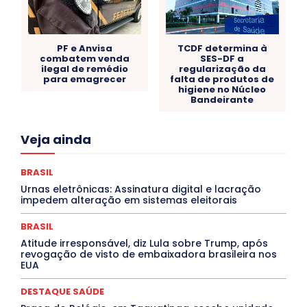
PF e Anvisa
TCDF determina à
combatem venda
SES-DF a
ilegal de remédio
regularização da
para emagrecer
falta de produtos de
higiene no Núcleo
Bandeirante
Acre
Alagoas
Amazonas
Bahia
BRASIL
Veja ainda
Ceará
Chikungunya
CLDF
COLUNAS
COMPORTAMENTO
CONCURSOS PÚBLICOS
Congressuanas & Esplanadumas
CONTRATO TEMPORÁRIO
BRASIL
Covid-19
Crônica Política
Crônicas
CULTURA
Urnas eletrônicas: Assinatura digital e lacração
Cultura e Tal
DANÇA
Dengue
Denuncia
impedem alteração em sistemas eleitorais
DESTAQUE BRASIL
DESTAQUE DF
DESTAQUE SAÚDE
DESTAQUES
Destaques Enfermagem Unida
BRASIL
DESTAQUES OUTROS
DISTRITO FEDERAL
EDUCAÇÃO
Atitude irresponsável, diz Lula sobre Trump, após
ELEIÇÕES
EMPREGO E OPORTUNIDADES
ENTORNO
revogação de visto de embaixadora brasileira nos
Especial
Espírito Santo
ESPORTE
ESTÁGIO
EUA
EVENTOS
EXPOSIÇÃO
Featured
Febre Amarela
Febre Oropouche
FILMES
Goiás
DESTAQUE SAÚDE
INTELIGÊNCIA ARTIFICIAL
INTERNACIONAL
Jogos Online
JUDICIÁRIO
LITERATURA
Maranhão