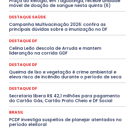
Praça do Relógio, em Taguatinga, recebe unidade
Marburg
Mato Grosso
Mato Grosso do Sul
móvel de doação de sangue nesta quinta (6)
MEIO AMBIENTE
Minas Gerais
MOBILIDADE
MPOX
MÚSICA
O Plantonista
Opinião
Oropouche
Pará
DESTAQUE SAÚDE
Paraíba
Paraná
Pernambuco
Piauí
POLÍTICA
Campanha Multivacinação 2026: confira as
PROCESSO SELETIVO
PUBLIEDITORIAL
principais dúvidas sobre a imunização no DF
QUALIFICAÇÃO PROFISSIONAL
RESIDÊNCIA
Rio de Janeiro
Rio Grande do Sul
Roraima
DESTAQUE DF
Santa Catarina
São Paulo
SARAMPO
SAÚDE
Celina Leão descola de Arruda e mantem
Saúde Agora
SEGURANÇA
Soltando o Verbo
lideranção na corrida GDF
TÁ FROID?
TEATRO
TECNOLOGIA
TIC TAC
Tocantins
Utilidade Pública
ZikaVirus
DESTAQUE DF
Mais
Queima de lixo e vegetação é crime ambiental e
eleva risco de incêndio durante o período de seca
DESTAQUE DF
Secretaria libera R$ 42,1 milhões para pagamento
do Cartão Gás, Cartão Prato Cheio e DF Social
BRASIL
PCDF investiga suspeitos de planejar atentados no
período eleitoral