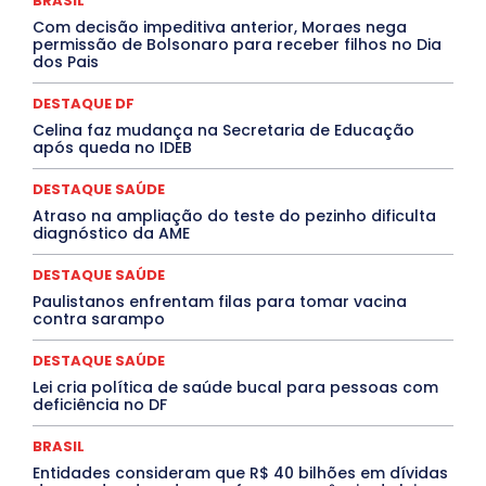
BRASIL
INTELIGÊNCIA ARTIFICIAL
INTERNACIONAL
Jogos Online
JUDICIÁRIO
LITERATURA
Maranhão
Com decisão impeditiva anterior, Moraes nega
Marburg
Mato Grosso
Mato Grosso do Sul
permissão de Bolsonaro para receber filhos no Dia
dos Pais
MEIO AMBIENTE
Minas Gerais
MOBILIDADE
MPOX
MÚSICA
O Plantonista
Opinião
Oropouche
Pará
Paraíba
Paraná
Pernambuco
Piauí
POLÍTICA
DESTAQUE DF
PROCESSO SELETIVO
PUBLIEDITORIAL
Celina faz mudança na Secretaria de Educação
QUALIFICAÇÃO PROFISSIONAL
RESIDÊNCIA
após queda no IDEB
Rio de Janeiro
Rio Grande do Sul
Roraima
Santa Catarina
São Paulo
SARAMPO
SAÚDE
DESTAQUE SAÚDE
Saúde Agora
SEGURANÇA
Soltando o Verbo
Atraso na ampliação do teste do pezinho dificulta
TÁ FROID?
TEATRO
TECNOLOGIA
TIC TAC
diagnóstico da AME
Tocantins
Utilidade Pública
ZikaVirus
DESTAQUE SAÚDE
Mais
Paulistanos enfrentam filas para tomar vacina
contra sarampo
DESTAQUE SAÚDE
Lei cria política de saúde bucal para pessoas com
deficiência no DF
BRASIL
Entidades consideram que R$ 40 bilhões em dívidas