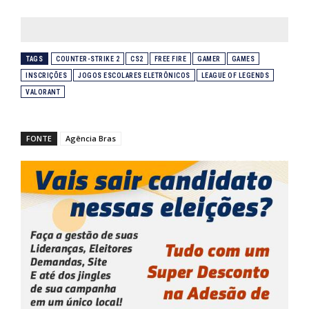
TAGS
COUNTER-STRIKE 2
CS2
FREE FIRE
GAMER
GAMES
INSCRIÇÕES
JOGOS ESCOLARES ELETRÔNICOS
LEAGUE OF LEGENDS
VALORANT
FONTE
Agência Bras