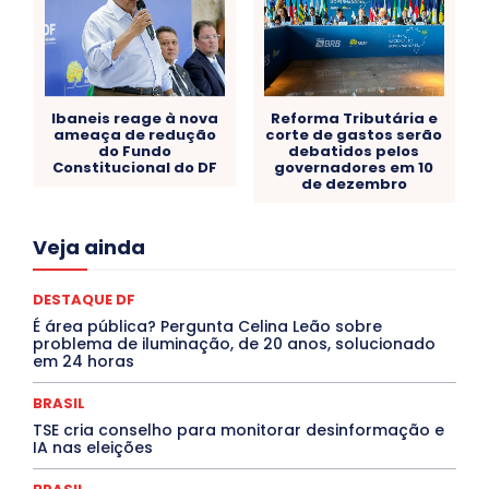
Ibaneis reage à nova
Reforma Tributária e
ameaça de redução
corte de gastos serão
do Fundo
debatidos pelos
Constitucional do DF
governadores em 10
de dezembro
Acre
Alagoas
Amazonas
Bahia
BRASIL
Veja ainda
Ceará
Chikungunya
CLDF
COLUNAS
COMPORTAMENTO
CONCURSOS PÚBLICOS
Congressuanas & Esplanadumas
CONTRATO TEMPORÁRIO
DESTAQUE DF
Covid-19
Crônica Política
Crônicas
CULTURA
É área pública? Pergunta Celina Leão sobre
Cultura e Tal
DANÇA
Dengue
Denuncia
problema de iluminação, de 20 anos, solucionado
DESTAQUE BRASIL
DESTAQUE DF
DESTAQUE SAÚDE
em 24 horas
DESTAQUES
Destaques Enfermagem Unida
DESTAQUES OUTROS
DISTRITO FEDERAL
EDUCAÇÃO
BRASIL
ELEIÇÕES
EMPREGO E OPORTUNIDADES
ENTORNO
TSE cria conselho para monitorar desinformação e
Especial
Espírito Santo
ESPORTE
ESTÁGIO
IA nas eleições
EVENTOS
EXPOSIÇÃO
Featured
Febre Amarela
Febre Oropouche
FILMES
Goiás