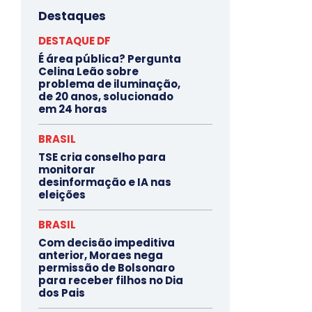
Destaques
DESTAQUE DF
É área pública? Pergunta
Celina Leão sobre
problema de iluminação,
de 20 anos, solucionado
em 24 horas
BRASIL
TSE cria conselho para
monitorar
desinformação e IA nas
eleições
BRASIL
Com decisão impeditiva
anterior, Moraes nega
permissão de Bolsonaro
para receber filhos no Dia
dos Pais