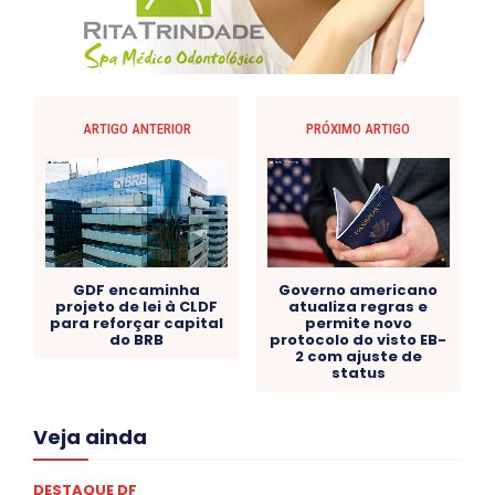
ARTIGO ANTERIOR
PRÓXIMO ARTIGO
GDF encaminha
Governo americano
projeto de lei à CLDF
atualiza regras e
para reforçar capital
permite novo
do BRB
protocolo do visto EB-
2 com ajuste de
status
Acre
Alagoas
Amazonas
Bahia
BRASIL
Veja ainda
Ceará
Chikungunya
CLDF
COLUNAS
COMPORTAMENTO
CONCURSOS PÚBLICOS
Congressuanas & Esplanadumas
CONTRATO TEMPORÁRIO
DESTAQUE DF