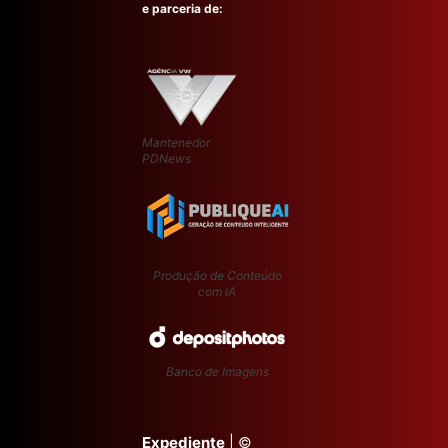
e parceria de:
Mantenedor
PDNews
Produção de Conteúdo
com IA
Banco de Imagens
Expediente
| ©