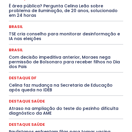
Covid-19
Crônica Política
Crônicas
CULTURA
É área pública? Pergunta Celina Leão sobre
Cultura e Tal
DANÇA
Dengue
Denuncia
problema de iluminação, de 20 anos, solucionado
DESTAQUE BRASIL
DESTAQUE DF
DESTAQUE SAÚDE
em 24 horas
DESTAQUES
Destaques Enfermagem Unida
DESTAQUES OUTROS
DISTRITO FEDERAL
EDUCAÇÃO
BRASIL
ELEIÇÕES
EMPREGO E OPORTUNIDADES
ENTORNO
TSE cria conselho para monitorar desinformação e
Especial
Espírito Santo
ESPORTE
ESTÁGIO
IA nas eleições
EVENTOS
EXPOSIÇÃO
Featured
Febre Amarela
Febre Oropouche
FILMES
Goiás
BRASIL
INTELIGÊNCIA ARTIFICIAL
INTERNACIONAL
Jogos Online
JUDICIÁRIO
LITERATURA
Maranhão
Com decisão impeditiva anterior, Moraes nega
Marburg
Mato Grosso
Mato Grosso do Sul
permissão de Bolsonaro para receber filhos no Dia
dos Pais
MEIO AMBIENTE
Minas Gerais
MOBILIDADE
MPOX
MÚSICA
O Plantonista
Opinião
Oropouche
Pará
Paraíba
Paraná
Pernambuco
Piauí
POLÍTICA
DESTAQUE DF
PROCESSO SELETIVO
PUBLIEDITORIAL
Celina faz mudança na Secretaria de Educação
QUALIFICAÇÃO PROFISSIONAL
RESIDÊNCIA
após queda no IDEB
Rio de Janeiro
Rio Grande do Sul
Roraima
Santa Catarina
São Paulo
SARAMPO
SAÚDE
DESTAQUE SAÚDE
Saúde Agora
SEGURANÇA
Soltando o Verbo
Atraso na ampliação do teste do pezinho dificulta
TÁ FROID?
TEATRO
TECNOLOGIA
TIC TAC
diagnóstico da AME
Tocantins
Utilidade Pública
ZikaVirus
DESTAQUE SAÚDE
Mais
Paulistanos enfrentam filas para tomar vacina