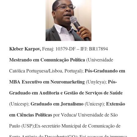
Kleber Karpov,
Fenaj: 10379-DF – IFJ: BR17894
Mestrando em Comunicação Política
(Universidade
Pós-Graduando em
Católica Portuguesa/Lisboa, Portugal);
MBA Executivo em Neuromarketing
Pós-
(Unyleya);
Graduado em Auditoria e Gestão de Serviços de Saúde
Graduado em Jornalismo
Extensão
(Unicesp);
(Unicesp);
em Ciências Políticas
por Veduca/ Universidade de São
Paulo (USP);Ex-secretário Municipal de Comunicação de
Santo Antônio do Descoberto(GO); Foi assessor de imprensa