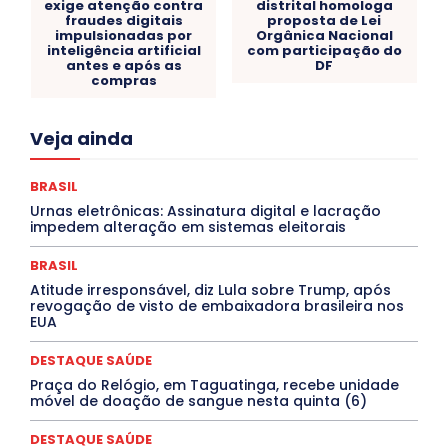
exige atenção contra
distrital homologa
fraudes digitais
proposta de Lei
impulsionadas por
Orgânica Nacional
inteligência artificial
com participação do
antes e após as
DF
compras
Acre
Alagoas
Amazonas
Bahia
BRASIL
Veja ainda
Ceará
Chikungunya
CLDF
COLUNAS
COMPORTAMENTO
CONCURSOS PÚBLICOS
Congressuanas & Esplanadumas
CONTRATO TEMPORÁRIO
BRASIL
Covid-19
Crônica Política
Crônicas
CULTURA
Urnas eletrônicas: Assinatura digital e lacração
Cultura e Tal
DANÇA
Dengue
Denuncia
impedem alteração em sistemas eleitorais
DESTAQUE BRASIL
DESTAQUE DF
DESTAQUE SAÚDE
DESTAQUES
Destaques Enfermagem Unida
BRASIL
DESTAQUES OUTROS
DISTRITO FEDERAL
EDUCAÇÃO
Atitude irresponsável, diz Lula sobre Trump, após
ELEIÇÕES
EMPREGO E OPORTUNIDADES
ENTORNO
revogação de visto de embaixadora brasileira nos
Especial
Espírito Santo
ESPORTE
ESTÁGIO
EUA
EVENTOS
EXPOSIÇÃO
Featured
Febre Amarela
Febre Oropouche
FILMES
Goiás
DESTAQUE SAÚDE
INTELIGÊNCIA ARTIFICIAL
INTERNACIONAL
Jogos Online
JUDICIÁRIO
LITERATURA
Maranhão
Praça do Relógio, em Taguatinga, recebe unidade
Marburg
Mato Grosso
Mato Grosso do Sul
móvel de doação de sangue nesta quinta (6)
MEIO AMBIENTE
Minas Gerais
MOBILIDADE
MPOX
MÚSICA
O Plantonista
Opinião
Oropouche
Pará
DESTAQUE SAÚDE