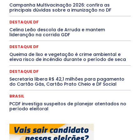
Paraíba
Paraná
Pernambuco
Piauí
POLÍTICA
Campanha Multivacinação 2026: confira as
PROCESSO SELETIVO
PUBLIEDITORIAL
principais dúvidas sobre a imunização no DF
QUALIFICAÇÃO PROFISSIONAL
RESIDÊNCIA
Rio de Janeiro
Rio Grande do Sul
Roraima
DESTAQUE DF
Santa Catarina
São Paulo
SARAMPO
SAÚDE
Celina Leão descola de Arruda e mantem
Saúde Agora
SEGURANÇA
Soltando o Verbo
lideranção na corrida GDF
TÁ FROID?
TEATRO
TECNOLOGIA
TIC TAC
Tocantins
Utilidade Pública
ZikaVirus
DESTAQUE DF
Mais
Queima de lixo e vegetação é crime ambiental e
eleva risco de incêndio durante o período de seca
DESTAQUE DF
Secretaria libera R$ 42,1 milhões para pagamento
do Cartão Gás, Cartão Prato Cheio e DF Social
BRASIL
PCDF investiga suspeitos de planejar atentados no
período eleitoral