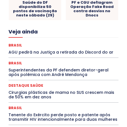
Saúde do DF
PF e CGU deflagram
disponibiliza 50
Operação Fake Road
pontos de vacinação
contra desvios no
neste sábado (29)
Dnocs
Acre
Alagoas
Amazonas
Bahia
BRASIL
Veja ainda
Ceará
Chikungunya
CLDF
COLUNAS
COMPORTAMENTO
CONCURSOS PÚBLICOS
Congressuanas & Esplanadumas
CONTRATO TEMPORÁRIO
BRASIL
Covid-19
Crônica Política
Crônicas
CULTURA
AGU pedirá na Justiça a retirada do Discord do ar
Cultura e Tal
DANÇA
Dengue
Denuncia
DESTAQUE BRASIL
DESTAQUE DF
DESTAQUE SAÚDE
BRASIL
DESTAQUES
Destaques Enfermagem Unida
Superintendentes da PF defendem diretor-geral
DESTAQUES OUTROS
DISTRITO FEDERAL
EDUCAÇÃO
após polêmica com André Mendonça
ELEIÇÕES
EMPREGO E OPORTUNIDADES
ENTORNO
Especial
Espírito Santo
ESPORTE
ESTÁGIO
EVENTOS
EXPOSIÇÃO
Featured
Febre Amarela
DESTAQUE SAÚDE
Febre Oropouche
FILMES
Goiás
Cirurgias plásticas de mama no SUS crescem mais
INTELIGÊNCIA ARTIFICIAL
INTERNACIONAL
de 50% em dez anos
Jogos Online
JUDICIÁRIO
LITERATURA
Maranhão
Marburg
Mato Grosso
Mato Grosso do Sul
BRASIL
MEIO AMBIENTE
Minas Gerais
MOBILIDADE
MPOX
Tenente do Exército perde posto e patente após
MÚSICA
O Plantonista
Opinião
Oropouche
Pará
transmitir HIV intencionalmente para duas mulheres
Paraíba
Paraná
Pernambuco
Piauí
POLÍTICA
PROCESSO SELETIVO
PUBLIEDITORIAL