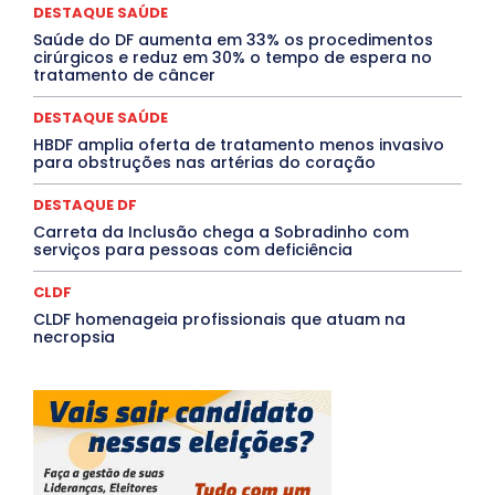
DESTAQUE SAÚDE
QUALIFICAÇÃO PROFISSIONAL
RESIDÊNCIA
Rio de Janeiro
Rio Grande do Sul
Roraima
Saúde do DF aumenta em 33% os procedimentos
Santa Catarina
São Paulo
SARAMPO
SAÚDE
cirúrgicos e reduz em 30% o tempo de espera no
tratamento de câncer
Saúde Agora
SEGURANÇA
Soltando o Verbo
TÁ FROID?
TEATRO
TECNOLOGIA
TIC TAC
Tocantins
Utilidade Pública
ZikaVirus
DESTAQUE SAÚDE
HBDF amplia oferta de tratamento menos invasivo
Mais
para obstruções nas artérias do coração
DESTAQUE DF
Carreta da Inclusão chega a Sobradinho com
serviços para pessoas com deficiência
CLDF
CLDF homenageia profissionais que atuam na
necropsia