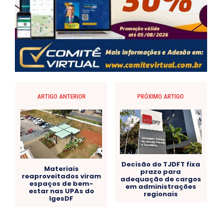
ARTIGO ANTERIOR
PRÓXIMO ARTIGO
Decisão do TJDFT fixa
Materiais
prazo para
reaproveitados viram
adequação de cargos
espaços de bem-
em administrações
estar nas UPAs do
regionais
IgesDF