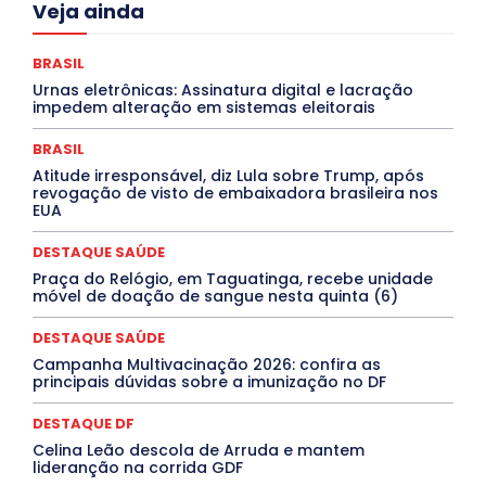
Acre
Alagoas
Amazonas
Bahia
BRASIL
Veja ainda
Ceará
Chikungunya
CLDF
COLUNAS
COMPORTAMENTO
CONCURSOS PÚBLICOS
Congressuanas & Esplanadumas
BRASIL
CONTRATO TEMPORÁRIO
Covid-19
Urnas eletrônicas: Assinatura digital e lacração
Crônica Política
Crônicas
CULTURA
impedem alteração em sistemas eleitorais
Cultura e Tal
DANÇA
Dengue
Denuncia
DESTAQUE BRASIL
DESTAQUE DF
BRASIL
DESTAQUE SAÚDE
DESTAQUES
Atitude irresponsável, diz Lula sobre Trump, após
Destaques Enfermagem Unida
DESTAQUES OUTROS
revogação de visto de embaixadora brasileira nos
DISTRITO FEDERAL
EDUCAÇÃO
ELEIÇÕES
EUA
EMPREGO E OPORTUNIDADES
ENTORNO
Especial
Espírito Santo
ESPORTE
ESTÁGIO
EVENTOS
DESTAQUE SAÚDE
EXPOSIÇÃO
Featured
Febre Amarela
Febre Oropouche
FILMES
Goiás
Praça do Relógio, em Taguatinga, recebe unidade
INTELIGÊNCIA ARTIFICIAL
INTERNACIONAL
móvel de doação de sangue nesta quinta (6)
Jogos Online
JUDICIÁRIO
LITERATURA
Maranhão
Marburg
Mato Grosso
DESTAQUE SAÚDE
Mato Grosso do Sul
MEIO AMBIENTE
Minas Gerais
Campanha Multivacinação 2026: confira as
MOBILIDADE
MPOX
MÚSICA
O Plantonista
principais dúvidas sobre a imunização no DF
Opinião
Oropouche
Pará
Paraíba
Paraná
Pernambuco
Piauí
POLÍTICA
DESTAQUE DF
PROCESSO SELETIVO
PUBLIEDITORIAL
Celina Leão descola de Arruda e mantem
QUALIFICAÇÃO PROFISSIONAL
RESIDÊNCIA
lideranção na corrida GDF
Rio de Janeiro
Rio Grande do Sul
Roraima