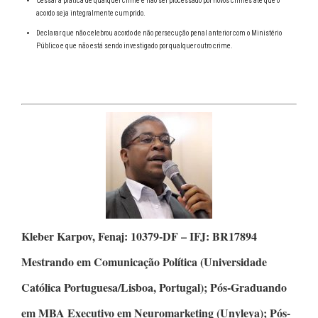
Cessar a prática de qualquer crime e não ser processado por novos crimes até que o
acordo seja integralmente cumprido.
Declarar que não celebrou acordo de não persecução penal anterior com o Ministério
Público e que não está sendo investigado por qualquer outro crime.
Kleber Karpov,
Fenaj: 10379-DF – IFJ: BR17894
Mestrando em Comunicação Política
(Universidade
Católica Portuguesa/Lisboa, Portugal);
Pós-Graduando
em MBA Executivo em Neuromarketing
(Unyleya);
Pós-