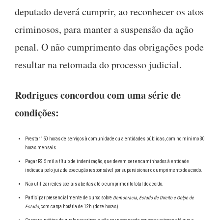
deputado deverá cumprir, ao reconhecer os atos
criminosos, para manter a suspensão da ação
penal. O não cumprimento das obrigações pode
resultar na retomada do processo judicial.
Rodrigues concordou com uma série de
condições:
Prestar 150 horas de serviços à comunidade ou a entidades públicas, com no mínimo 30
horas mensais.
Pagar R$ 5 mil a título de indenização, que devem ser encaminhados à entidade
indicada pelo juiz de execução responsável por supervisionar o cumprimento do acordo.
Não utilizar redes sociais abertas até o cumprimento total do acordo.
Participar presencialmente de curso sobre
Democracia, Estado de Direito e Golpe de
Estado
, com carga horária de 12h (doze horas).