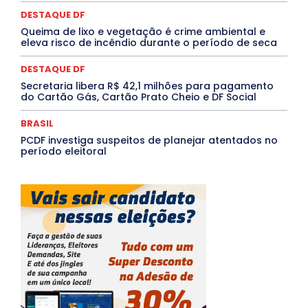
Santa Catarina
São Paulo
SARAMPO
SAÚDE
DESTAQUE DF
Saúde Agora
SEGURANÇA
Soltando o Verbo
TÁ FROID?
TEATRO
TECNOLOGIA
TIC TAC
Queima de lixo e vegetação é crime ambiental e
Tocantins
Utilidade Pública
ZikaVirus
eleva risco de incêndio durante o período de seca
Mais
DESTAQUE DF
Secretaria libera R$ 42,1 milhões para pagamento
do Cartão Gás, Cartão Prato Cheio e DF Social
BRASIL
PCDF investiga suspeitos de planejar atentados no
período eleitoral