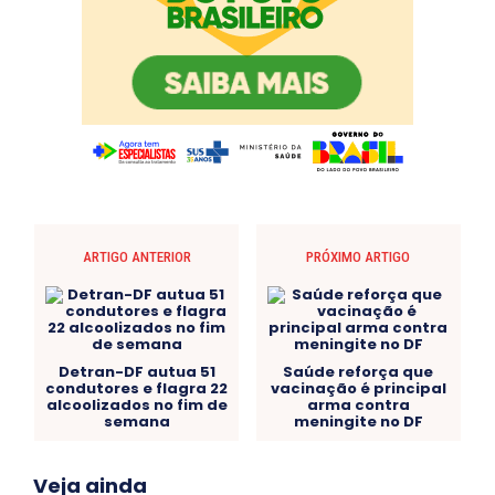
ARTIGO ANTERIOR
PRÓXIMO ARTIGO
Detran-DF autua 51
Saúde reforça que
condutores e flagra 22
vacinação é principal
alcoolizados no fim de
arma contra
semana
meningite no DF
Acre
Alagoas
Amazonas
Bahia
BRASIL
Veja ainda
Ceará
Chikungunya
CLDF
COLUNAS