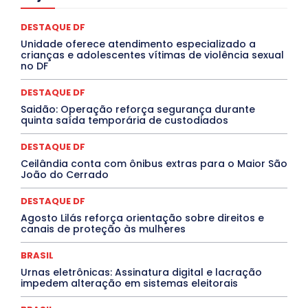
COMPORTAMENTO
CONCURSOS PÚBLICOS
Congressuanas & Esplanadumas
CONTRATO TEMPORÁRIO
DESTAQUE DF
Covid-19
Crônica Política
Crônicas
CULTURA
Unidade oferece atendimento especializado a
Cultura e Tal
DANÇA
Dengue
Denuncia
crianças e adolescentes vítimas de violência sexual
DESTAQUE BRASIL
DESTAQUE DF
DESTAQUE SAÚDE
no DF
DESTAQUES
Destaques Enfermagem Unida
DESTAQUES OUTROS
DISTRITO FEDERAL
EDUCAÇÃO
DESTAQUE DF
ELEIÇÕES
EMPREGO E OPORTUNIDADES
ENTORNO
Saidão: Operação reforça segurança durante
Especial
Espírito Santo
ESPORTE
ESTÁGIO
quinta saída temporária de custodiados
EVENTOS
EXPOSIÇÃO
Featured
Febre Amarela
Febre Oropouche
FILMES
Goiás
DESTAQUE DF
INTELIGÊNCIA ARTIFICIAL
INTERNACIONAL
Jogos Online
JUDICIÁRIO
LITERATURA
Maranhão
Ceilândia conta com ônibus extras para o Maior São
Marburg
Mato Grosso
Mato Grosso do Sul
João do Cerrado
MEIO AMBIENTE
Minas Gerais
MOBILIDADE
MPOX
MÚSICA
O Plantonista
Opinião
Oropouche
Pará
DESTAQUE DF
Paraíba
Paraná
Pernambuco
Piauí
POLÍTICA
Agosto Lilás reforça orientação sobre direitos e
PROCESSO SELETIVO
PUBLIEDITORIAL
canais de proteção às mulheres
QUALIFICAÇÃO PROFISSIONAL
RESIDÊNCIA
Rio de Janeiro
Rio Grande do Sul
Roraima
BRASIL
Santa Catarina
São Paulo
SARAMPO
SAÚDE
Urnas eletrônicas: Assinatura digital e lacração
Saúde Agora
SEGURANÇA
Soltando o Verbo
impedem alteração em sistemas eleitorais
TÁ FROID?
TEATRO
TECNOLOGIA
TIC TAC
Tocantins
Utilidade Pública
ZikaVirus