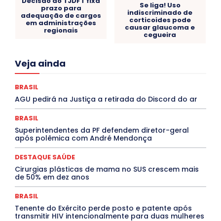
Decisão do TJDFT fixa
Se liga! Uso
prazo para
indiscriminado de
adequação de cargos
corticoides pode
em administrações
causar glaucoma e
regionais
cegueira
Acre
Alagoas
Amazonas
Bahia
BRASIL
Veja ainda
Ceará
Chikungunya
CLDF
COLUNAS
COMPORTAMENTO
CONCURSOS PÚBLICOS
Congressuanas & Esplanadumas
BRASIL
CONTRATO TEMPORÁRIO
Covid-19
AGU pedirá na Justiça a retirada do Discord do ar
Crônica Política
Crônicas
CULTURA
Cultura e Tal
DANÇA
Dengue
Denuncia
BRASIL
DESTAQUE BRASIL
DESTAQUE DF
Superintendentes da PF defendem diretor-geral
DESTAQUE SAÚDE
DESTAQUES
após polêmica com André Mendonça
Destaques Enfermagem Unida
DESTAQUES OUTROS
DISTRITO FEDERAL
EDUCAÇÃO
ELEIÇÕES
EMPREGO E OPORTUNIDADES
ENTORNO
Especial
DESTAQUE SAÚDE
Espírito Santo
ESPORTE
ESTÁGIO
EVENTOS
Cirurgias plásticas de mama no SUS crescem mais
EXPOSIÇÃO
Featured
Febre Amarela
de 50% em dez anos
Febre Oropouche
FILMES
Goiás
INTELIGÊNCIA ARTIFICIAL
INTERNACIONAL
BRASIL
Jogos Online
JUDICIÁRIO
LITERATURA
Tenente do Exército perde posto e patente após
Maranhão
Marburg
Mato Grosso
transmitir HIV intencionalmente para duas mulheres
Mato Grosso do Sul
MEIO AMBIENTE
Minas Gerais