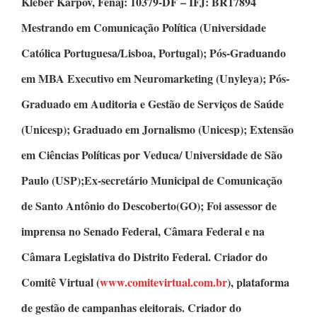
Kleber Karpov,
Fenaj: 10379-DF – IFJ: BR17894
Mestrando em Comunicação Política
(Universidade
Católica Portuguesa/Lisboa, Portugal);
Pós-Graduando
em MBA Executivo em Neuromarketing
(Unyleya);
Pós-
Graduado em Auditoria e Gestão de Serviços de Saúde
(Unicesp);
Graduado em Jornalismo
(Unicesp);
Extensão
em Ciências Políticas
por Veduca/ Universidade de São
Paulo (USP);Ex-secretário Municipal de Comunicação
de Santo Antônio do Descoberto(GO); Foi assessor de
imprensa no Senado Federal, Câmara Federal e na
Câmara Legislativa do Distrito Federal.
Criador do
Comitê Virtual
(
www.comitevirtual.com.br
), plataforma
de gestão de campanhas eleitorais.
Criador do