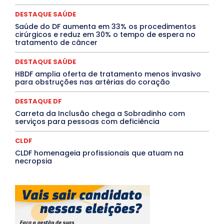
MOBILIDADE
MPOX
MÚSICA
O Plantonista
DESTAQUE SAÚDE
Opinião
Oropouche
Pará
Paraíba
Paraná
Pernambuco
Piauí
POLÍTICA
Saúde do DF aumenta em 33% os procedimentos
PROCESSO SELETIVO
PUBLIEDITORIAL
cirúrgicos e reduz em 30% o tempo de espera no
tratamento de câncer
QUALIFICAÇÃO PROFISSIONAL
RESIDÊNCIA
Rio de Janeiro
Rio Grande do Sul
Roraima
Santa Catarina
São Paulo
SARAMPO
SAÚDE
DESTAQUE SAÚDE
Saúde Agora
SEGURANÇA
Soltando o Verbo
HBDF amplia oferta de tratamento menos invasivo
TÁ FROID?
TEATRO
TECNOLOGIA
TIC TAC
para obstruções nas artérias do coração
Tocantins
Utilidade Pública
ZikaVirus
DESTAQUE DF
Mais
Carreta da Inclusão chega a Sobradinho com
serviços para pessoas com deficiência
CLDF
CLDF homenageia profissionais que atuam na
necropsia