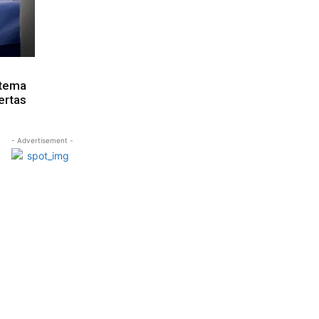
stema
ertas
- Advertisement -