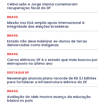
INTELIGÊNCIA ARTIFICIAL
INTERNACIONAL
Celina Leão e Jorge Vianna comemoram
Jogos Online
JUDICIÁRIO
LITERATURA
Maranhão
recuperaçao fiscal do DF
Marburg
Mato Grosso
Mato Grosso do Sul
MEIO AMBIENTE
Minas Gerais
MOBILIDADE
MPOX
BRASIL
MÚSICA
O Plantonista
Opinião
Oropouche
Pará
Missão nos EUA amplia apoio internacional à
Paraíba
Paraná
Pernambuco
Piauí
POLÍTICA
integridade das eleições brasileiras
PROCESSO SELETIVO
PUBLIEDITORIAL
QUALIFICAÇÃO PROFISSIONAL
RESIDÊNCIA
BRASIL
Rio de Janeiro
Rio Grande do Sul
Roraima
Santa Catarina
São Paulo
SARAMPO
SAÚDE
Estado não deve indenizar ex-donos de terras
demarcadas como indígenas
Saúde Agora
SEGURANÇA
Soltando o Verbo
TÁ FROID?
TEATRO
TECNOLOGIA
TIC TAC
Tocantins
Utilidade Pública
ZikaVirus
BRASIL
Carros elétricos: DF é o estado que mais buscou por
Mais
eletroposto no último ano
DESTAQUE DF
Neoenergia anuncia plano recorde de R$ 3,1 bilhões
para fortalecer a infraestrutura elétrica do DF
BRASIL
Avaliação do Ideb mostra avanço da educação
básica no país