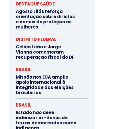
DESTAQUE SAÚDE
Agosto Lilás reforça
orientação sobre direitos
e canais de proteção às
mulheres
DISTRITO FEDERAL
Celina Leão e Jorge
Vianna comemoram
recuperaçao fiscal do DF
BRASIL
Missão nos EUA amplia
apoio internacional à
integridade das eleições
brasileiras
BRASIL
Estado não deve
indenizar ex-donos de
terras demarcadas como
indígenas