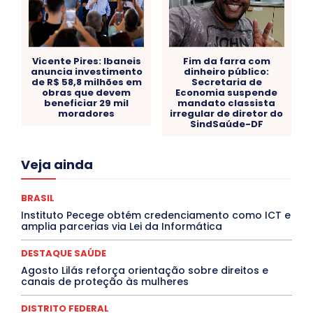
Vicente Pires: Ibaneis
Fim da farra com
anuncia investimento
dinheiro público:
de R$ 58,8 milhões em
Secretaria de
obras que devem
Economia suspende
beneficiar 29 mil
mandato classista
moradores
irregular de diretor do
SindSaúde-DF
Acre
Alagoas
Amazonas
Bahia
BRASIL
Veja ainda
Ceará
Chikungunya
CLDF
COLUNAS
COMPORTAMENTO
CONCURSOS PÚBLICOS
Congressuanas & Esplanadumas
CONTRATO TEMPORÁRIO
BRASIL
Covid-19
Crônica Política
Crônicas
CULTURA
Instituto Pecege obtém credenciamento como ICT e
Cultura e Tal
DANÇA
Dengue
Denuncia
amplia parcerias via Lei da Informática
DESTAQUE BRASIL
DESTAQUE DF
DESTAQUE SAÚDE
DESTAQUES
Destaques Enfermagem Unida
DESTAQUE SAÚDE
DESTAQUES OUTROS
DISTRITO FEDERAL
EDUCAÇÃO
Agosto Lilás reforça orientação sobre direitos e
ELEIÇÕES
EMPREGO E OPORTUNIDADES
ENTORNO
canais de proteção às mulheres
Especial
Espírito Santo
ESPORTE
ESTÁGIO
EVENTOS
EXPOSIÇÃO
Featured
Febre Amarela
DISTRITO FEDERAL
Febre Oropouche
FILMES
Goiás