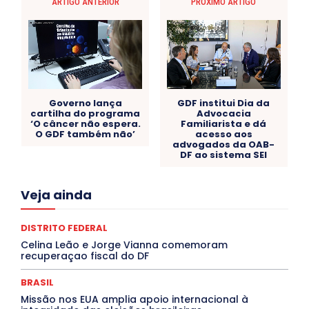
ARTIGO ANTERIOR
PRÓXIMO ARTIGO
Governo lança
GDF institui Dia da
cartilha do programa
Advocacia
‘O câncer não espera.
Familiarista e dá
O GDF também não’
acesso aos
advogados da OAB-
DF ao sistema SEI
Acre
Alagoas
Amazonas
Bahia
BRASIL
Veja ainda
Ceará
Chikungunya
CLDF
COLUNAS
COMPORTAMENTO
CONCURSOS PÚBLICOS
Congressuanas & Esplanadumas
CONTRATO TEMPORÁRIO
DISTRITO FEDERAL
Covid-19
Crônica Política
Crônicas
CULTURA
Celina Leão e Jorge Vianna comemoram
Cultura e Tal
DANÇA
Dengue
Denuncia
recuperaçao fiscal do DF
DESTAQUE BRASIL
DESTAQUE DF
DESTAQUE SAÚDE
DESTAQUES
Destaques Enfermagem Unida
BRASIL
DESTAQUES OUTROS
DISTRITO FEDERAL
EDUCAÇÃO
Missão nos EUA amplia apoio internacional à
ELEIÇÕES
EMPREGO E OPORTUNIDADES
ENTORNO