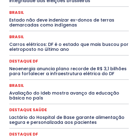
integridade das eleições brasileiras
Especial
Espírito Santo
ESPORTE
ESTÁGIO
EVENTOS
EXPOSIÇÃO
Featured
Febre Amarela
BRASIL
Febre Oropouche
FILMES
Goiás
INTELIGÊNCIA ARTIFICIAL
INTERNACIONAL
Estado não deve indenizar ex-donos de terras
Jogos Online
JUDICIÁRIO
LITERATURA
Maranhão
demarcadas como indígenas
Marburg
Mato Grosso
Mato Grosso do Sul
MEIO AMBIENTE
Minas Gerais
MOBILIDADE
MPOX
BRASIL
MÚSICA
O Plantonista
Opinião
Oropouche
Pará
Carros elétricos: DF é o estado que mais buscou por
Paraíba
Paraná
Pernambuco
Piauí
POLÍTICA
eletroposto no último ano
PROCESSO SELETIVO
PUBLIEDITORIAL
QUALIFICAÇÃO PROFISSIONAL
RESIDÊNCIA
DESTAQUE DF
Rio de Janeiro
Rio Grande do Sul
Roraima
Santa Catarina
São Paulo
SARAMPO
SAÚDE
Neoenergia anuncia plano recorde de R$ 3,1 bilhões
para fortalecer a infraestrutura elétrica do DF
Saúde Agora
SEGURANÇA
Soltando o Verbo
TÁ FROID?
TEATRO
TECNOLOGIA
TIC TAC
Tocantins
Utilidade Pública
ZikaVirus
BRASIL
Avaliação do Ideb mostra avanço da educação
Mais
básica no país
DESTAQUE SAÚDE
Lactário do Hospital de Base garante alimentação
segura e personalizada aos pacientes
DESTAQUE DF