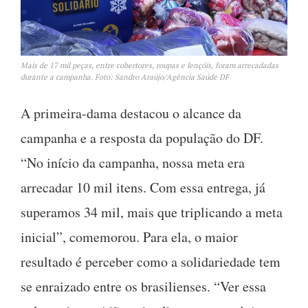
Mais de 17 mil peças, entre cobertores, roupas e lençóis, foram arrecadadas
durante a campanha. Foto: Sandro Araújo/Agência Saúde DF
A primeira-dama destacou o alcance da
campanha e a resposta da população do DF.
“No início da campanha, nossa meta era
arrecadar 10 mil itens. Com essa entrega, já
superamos 34 mil, mais que triplicando a meta
inicial”, comemorou. Para ela, o maior
resultado é perceber como a solidariedade tem
se enraizado entre os brasilienses. “Ver essa