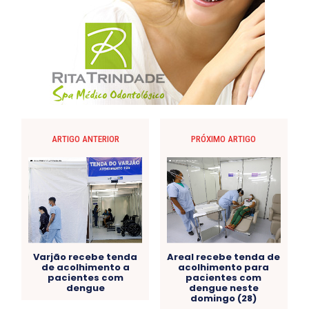
ARTIGO ANTERIOR
PRÓXIMO ARTIGO
Varjão recebe tenda
Areal recebe tenda de
de acolhimento a
acolhimento para
pacientes com
pacientes com
dengue
dengue neste
domingo (28)