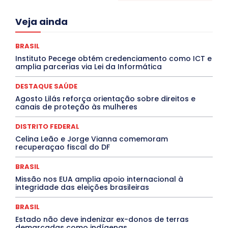
Acre
Alagoas
Amazonas
Bahia
BRASIL
Veja ainda
Ceará
Chikungunya
CLDF
COLUNAS
COMPORTAMENTO
CONCURSOS PÚBLICOS
Congressuanas & Esplanadumas
CONTRATO TEMPORÁRIO
BRASIL
Covid-19
Crônica Política
Crônicas
CULTURA
Instituto Pecege obtém credenciamento como ICT e
Cultura e Tal
DANÇA
Dengue
Denuncia
amplia parcerias via Lei da Informática
DESTAQUE BRASIL
DESTAQUE DF
DESTAQUE SAÚDE
DESTAQUES
Destaques Enfermagem Unida
DESTAQUE SAÚDE
DESTAQUES OUTROS
DISTRITO FEDERAL
EDUCAÇÃO
Agosto Lilás reforça orientação sobre direitos e
ELEIÇÕES
EMPREGO E OPORTUNIDADES
ENTORNO
canais de proteção às mulheres
Especial
Espírito Santo
ESPORTE
ESTÁGIO
EVENTOS
EXPOSIÇÃO
Featured
Febre Amarela
DISTRITO FEDERAL
Febre Oropouche
FILMES
Goiás
INTELIGÊNCIA ARTIFICIAL
INTERNACIONAL
Celina Leão e Jorge Vianna comemoram
Jogos Online
JUDICIÁRIO
LITERATURA
Maranhão
recuperaçao fiscal do DF
Marburg
Mato Grosso
Mato Grosso do Sul
MEIO AMBIENTE
Minas Gerais
MOBILIDADE
MPOX
BRASIL
MÚSICA
O Plantonista
Opinião
Oropouche
Pará
Missão nos EUA amplia apoio internacional à
Paraíba
Paraná
Pernambuco
Piauí
POLÍTICA
integridade das eleições brasileiras
PROCESSO SELETIVO
PUBLIEDITORIAL
QUALIFICAÇÃO PROFISSIONAL
RESIDÊNCIA
BRASIL
Rio de Janeiro
Rio Grande do Sul
Roraima
Santa Catarina
São Paulo
SARAMPO
SAÚDE
Estado não deve indenizar ex-donos de terras
demarcadas como indígenas
Saúde Agora
SEGURANÇA
Soltando o Verbo