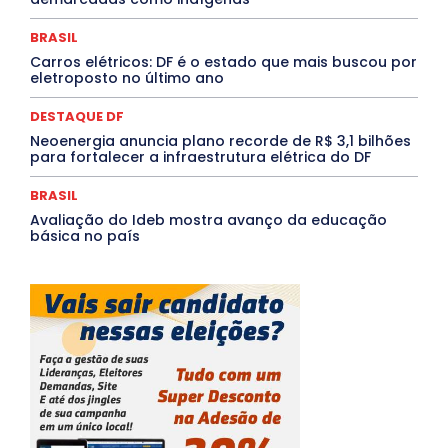
TÁ FROID?
TEATRO
TECNOLOGIA
TIC TAC
Tocantins
Utilidade Pública
ZikaVirus
BRASIL
Carros elétricos: DF é o estado que mais buscou por
Mais
eletroposto no último ano
DESTAQUE DF
Neoenergia anuncia plano recorde de R$ 3,1 bilhões
para fortalecer a infraestrutura elétrica do DF
BRASIL
Avaliação do Ideb mostra avanço da educação
básica no país