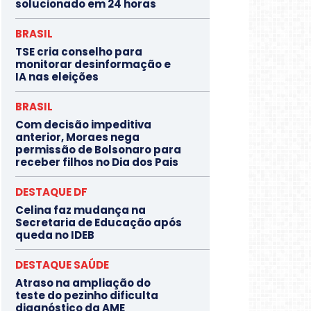
solucionado em 24 horas
BRASIL
TSE cria conselho para
monitorar desinformação e
IA nas eleições
BRASIL
Com decisão impeditiva
anterior, Moraes nega
permissão de Bolsonaro para
receber filhos no Dia dos Pais
DESTAQUE DF
Celina faz mudança na
Secretaria de Educação após
queda no IDEB
DESTAQUE SAÚDE
Atraso na ampliação do
teste do pezinho dificulta
diagnóstico da AME