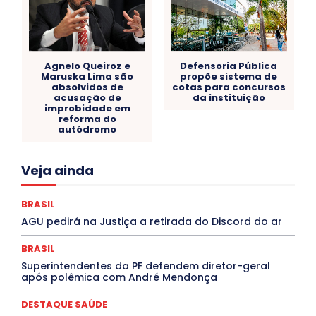
Agnelo Queiroz e
Defensoria Pública
Maruska Lima são
propõe sistema de
absolvidos de
cotas para concursos
acusação de
da instituição
improbidade em
reforma do
autódromo
Acre
Alagoas
Amazonas
Bahia
BRASIL
Veja ainda
Ceará
Chikungunya
CLDF
COLUNAS
COMPORTAMENTO
CONCURSOS PÚBLICOS
Congressuanas & Esplanadumas
CONTRATO TEMPORÁRIO
BRASIL
Covid-19
Crônica Política
Crônicas
CULTURA
AGU pedirá na Justiça a retirada do Discord do ar
Cultura e Tal
DANÇA
Dengue
Denuncia
DESTAQUE BRASIL
DESTAQUE DF
DESTAQUE SAÚDE
BRASIL
DESTAQUES
Destaques Enfermagem Unida
Superintendentes da PF defendem diretor-geral
DESTAQUES OUTROS
DISTRITO FEDERAL
EDUCAÇÃO
após polêmica com André Mendonça
ELEIÇÕES
EMPREGO E OPORTUNIDADES
ENTORNO
Especial
Espírito Santo
ESPORTE
ESTÁGIO
EVENTOS
EXPOSIÇÃO
Featured
Febre Amarela
DESTAQUE SAÚDE