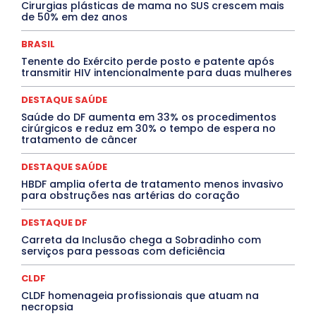
Febre Oropouche
FILMES
Goiás
Cirurgias plásticas de mama no SUS crescem mais
INTELIGÊNCIA ARTIFICIAL
INTERNACIONAL
de 50% em dez anos
Jogos Online
JUDICIÁRIO
LITERATURA
Maranhão
Marburg
Mato Grosso
Mato Grosso do Sul
BRASIL
MEIO AMBIENTE
Minas Gerais
MOBILIDADE
MPOX
Tenente do Exército perde posto e patente após
MÚSICA
O Plantonista
Opinião
Oropouche
Pará
transmitir HIV intencionalmente para duas mulheres
Paraíba
Paraná
Pernambuco
Piauí
POLÍTICA
PROCESSO SELETIVO
PUBLIEDITORIAL
DESTAQUE SAÚDE
QUALIFICAÇÃO PROFISSIONAL
RESIDÊNCIA
Rio de Janeiro
Rio Grande do Sul
Roraima
Saúde do DF aumenta em 33% os procedimentos
Santa Catarina
São Paulo
SARAMPO
SAÚDE
cirúrgicos e reduz em 30% o tempo de espera no
tratamento de câncer
Saúde Agora
SEGURANÇA
Soltando o Verbo
TÁ FROID?
TEATRO
TECNOLOGIA
TIC TAC
Tocantins
Utilidade Pública
ZikaVirus
DESTAQUE SAÚDE
HBDF amplia oferta de tratamento menos invasivo
Mais
para obstruções nas artérias do coração
DESTAQUE DF
Carreta da Inclusão chega a Sobradinho com
serviços para pessoas com deficiência
CLDF
CLDF homenageia profissionais que atuam na
necropsia