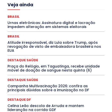
Acre
Alagoas
Amazonas
Bahia
BRASIL
Veja ainda
Ceará
Chikungunya
CLDF
COLUNAS
COMPORTAMENTO
CONCURSOS PÚBLICOS
Congressuanas & Esplanadumas
CONTRATO TEMPORÁRIO
BRASIL
Covid-19
Crônica Política
Crônicas
CULTURA
Urnas eletrônicas: Assinatura digital e lacração
Cultura e Tal
DANÇA
Dengue
Denuncia
impedem alteração em sistemas eleitorais
DESTAQUE BRASIL
DESTAQUE DF
DESTAQUE SAÚDE
DESTAQUES
Destaques Enfermagem Unida
BRASIL
DESTAQUES OUTROS
DISTRITO FEDERAL
EDUCAÇÃO
Atitude irresponsável, diz Lula sobre Trump, após
ELEIÇÕES
EMPREGO E OPORTUNIDADES
ENTORNO
revogação de visto de embaixadora brasileira nos
Especial
Espírito Santo
ESPORTE
ESTÁGIO
EUA
EVENTOS
EXPOSIÇÃO
Featured
Febre Amarela
Febre Oropouche
FILMES
Goiás
DESTAQUE SAÚDE
INTELIGÊNCIA ARTIFICIAL
INTERNACIONAL
Jogos Online
JUDICIÁRIO
LITERATURA
Maranhão
Praça do Relógio, em Taguatinga, recebe unidade
Marburg
Mato Grosso
Mato Grosso do Sul
móvel de doação de sangue nesta quinta (6)
MEIO AMBIENTE
Minas Gerais
MOBILIDADE
MPOX
MÚSICA
O Plantonista
Opinião
Oropouche
Pará
DESTAQUE SAÚDE
Paraíba
Paraná
Pernambuco
Piauí
POLÍTICA
Campanha Multivacinação 2026: confira as
PROCESSO SELETIVO
PUBLIEDITORIAL
principais dúvidas sobre a imunização no DF
QUALIFICAÇÃO PROFISSIONAL
RESIDÊNCIA
Rio de Janeiro
Rio Grande do Sul
Roraima
DESTAQUE DF
Santa Catarina
São Paulo
SARAMPO
SAÚDE
Celina Leão descola de Arruda e mantem
Saúde Agora
SEGURANÇA
Soltando o Verbo
lideranção na corrida GDF
TÁ FROID?
TEATRO
TECNOLOGIA
TIC TAC