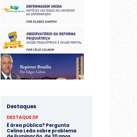
Destaques
DESTAQUE DF
É área pública? Pergunta
Celina Leão sobre problema
de iluminação, de 20 anos,