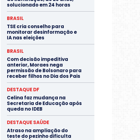
solucionado em 24 horas
BRASIL
TSE cria conselho para
monitorar desinformação e
IA nas eleições
BRASIL
Com decisão impeditiva
anterior, Moraes nega
permissão de Bolsonaro para
receber filhos no Dia dos Pais
DESTAQUE DF
Celina faz mudança na
Secretaria de Educação após
queda no IDEB
DESTAQUE SAÚDE
Atraso na ampliação do
teste do pezinho dificulta