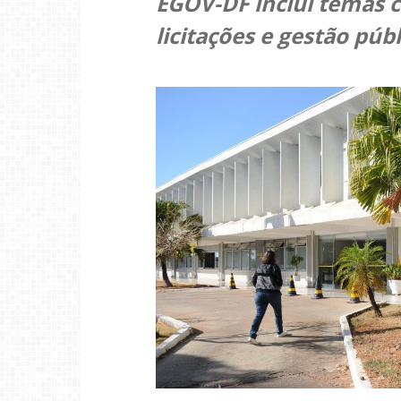
EGOV-DF inclui temas co
licitações e gestão públ