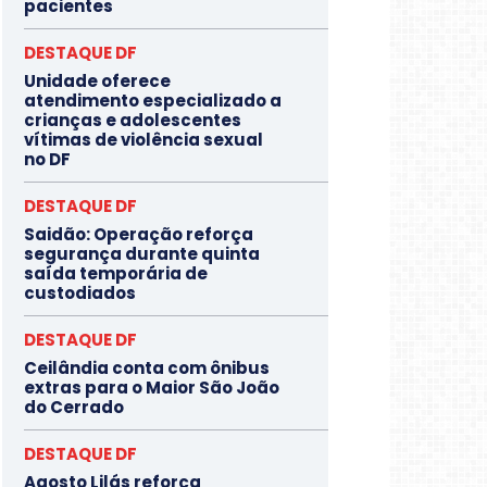
pacientes
DESTAQUE DF
Unidade oferece
atendimento especializado a
crianças e adolescentes
vítimas de violência sexual
no DF
DESTAQUE DF
Saidão: Operação reforça
segurança durante quinta
saída temporária de
custodiados
DESTAQUE DF
Ceilândia conta com ônibus
extras para o Maior São João
do Cerrado
DESTAQUE DF
Agosto Lilás reforça