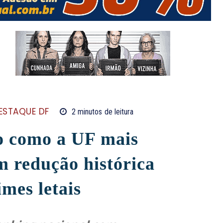
ESTAQUE DF
2
minutos
de leitura
o como a UF mais
m redução histórica
mes letais