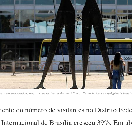
bais mais procurados, segundo pesquisa da Airbnb | Fotos: Paulo H. Carvalho/Agência Brasíl
mento do número de visitantes no Distrito Fede
 Internacional de Brasília cresceu 39%. Em abr