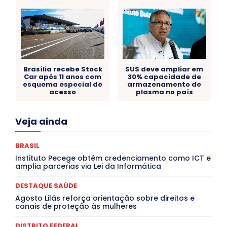
Brasília recebe Stock
SUS deve ampliar em
Car após 11 anos com
30% capacidade de
esquema especial de
armazenamento de
acesso
plasma no país
Acre
Alagoas
Amazonas
Bahia
BRASIL
Veja ainda
Ceará
Chikungunya
CLDF
COLUNAS
COMPORTAMENTO
CONCURSOS PÚBLICOS
Congressuanas & Esplanadumas
CONTRATO TEMPORÁRIO
BRASIL
Covid-19
Crônica Política
Crônicas
CULTURA
Instituto Pecege obtém credenciamento como ICT e
Cultura e Tal
DANÇA
Dengue
Denuncia
amplia parcerias via Lei da Informática
DESTAQUE BRASIL
DESTAQUE DF
DESTAQUE SAÚDE
DESTAQUES
Destaques Enfermagem Unida
DESTAQUE SAÚDE
DESTAQUES OUTROS
DISTRITO FEDERAL
EDUCAÇÃO
Agosto Lilás reforça orientação sobre direitos e
ELEIÇÕES
EMPREGO E OPORTUNIDADES
ENTORNO
canais de proteção às mulheres
Especial
Espírito Santo
ESPORTE
ESTÁGIO
EVENTOS
EXPOSIÇÃO
Featured
Febre Amarela
DISTRITO FEDERAL
Febre Oropouche
FILMES
Goiás