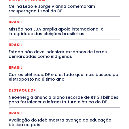
INTELIGÊNCIA ARTIFICIAL
INTERNACIONAL
Celina Leão e Jorge Vianna comemoram
Jogos Online
JUDICIÁRIO
LITERATURA
Maranhão
recuperaçao fiscal do DF
Marburg
Mato Grosso
Mato Grosso do Sul
MEIO AMBIENTE
Minas Gerais
MOBILIDADE
MPOX
BRASIL
MÚSICA
O Plantonista
Opinião
Oropouche
Pará
Missão nos EUA amplia apoio internacional à
Paraíba
Paraná
Pernambuco
Piauí
POLÍTICA
integridade das eleições brasileiras
PROCESSO SELETIVO
PUBLIEDITORIAL
QUALIFICAÇÃO PROFISSIONAL
RESIDÊNCIA
BRASIL
Rio de Janeiro
Rio Grande do Sul
Roraima
Santa Catarina
São Paulo
SARAMPO
SAÚDE
Estado não deve indenizar ex-donos de terras
demarcadas como indígenas
Saúde Agora
SEGURANÇA
Soltando o Verbo
TÁ FROID?
TEATRO
TECNOLOGIA
TIC TAC
Tocantins
Utilidade Pública
ZikaVirus
BRASIL
Carros elétricos: DF é o estado que mais buscou por
Mais
eletroposto no último ano
DESTAQUE DF
Neoenergia anuncia plano recorde de R$ 3,1 bilhões
para fortalecer a infraestrutura elétrica do DF
BRASIL
Avaliação do Ideb mostra avanço da educação
básica no país