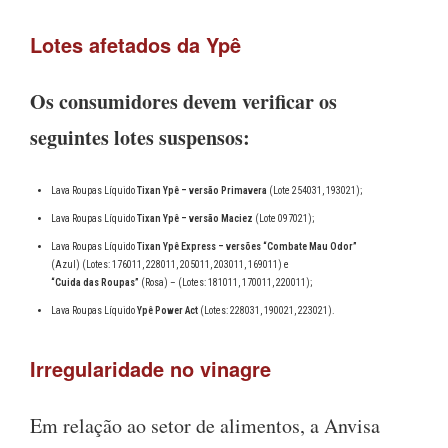
Lotes afetados da Ypê
Os consumidores devem verificar os
seguintes lotes suspensos:
Lava Roupas Líquido
Tixan Ypê – versão Primavera
(Lote 254031, 193021);
Lava Roupas Líquido
Tixan Ypê – versão Maciez
(Lote 097021);
Lava Roupas Líquido
Tixan Ypê Express – versões “Combate Mau Odor”
(Azul) (Lotes: 176011, 228011, 205011, 203011, 169011) e
“Cuida das Roupas”
(Rosa) – (Lotes: 181011, 170011, 220011);
Lava Roupas Líquido
Ypê Power Act
(Lotes: 228031, 190021, 223021).
Irregularidade no vinagre
Em relação ao setor de alimentos, a Anvisa